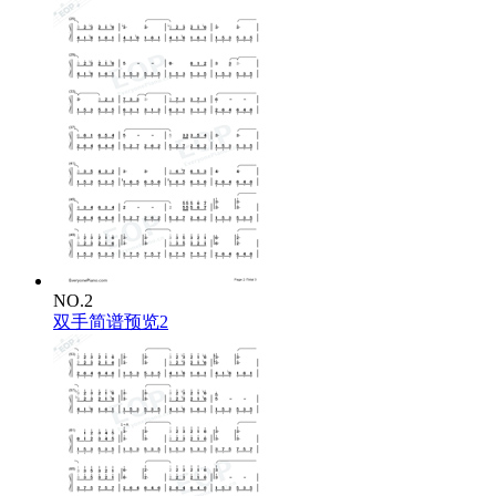
NO.2
双手简谱预览2