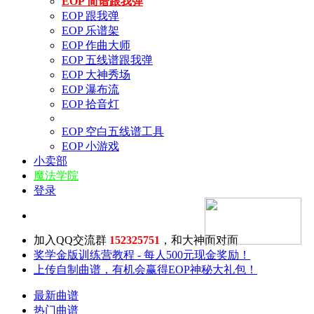
EOP 简谱跟我弹
EOP 跟我弹
EOP 乐谱架
EOP 作曲大师
EOP 五线谱跟我弹
EOP 大神秀场
EOP 瀑布流
EOP 拾音灯
EOP 空白五线谱工具
EOP 小游戏
小卖部
魔法学院
登录
加入QQ交流群
152325751
，和大神面对面
奖学金版训练营教程 - 每人500元现金奖励！
上传自制曲谱，有机会赢得EOP神秘大礼包！
最新曲谱
热门曲谱