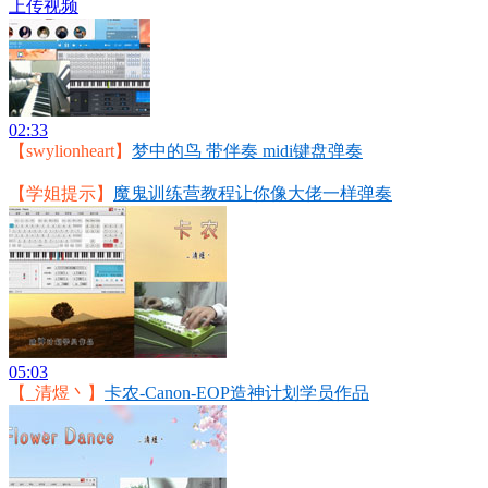
上传视频
02:33
【swylionheart】
梦中的鸟 带伴奏 midi键盘弹奏
【学姐提示】
魔鬼训练营教程让你像大佬一样弹奏
05:03
【_清煜丶】
卡农-Canon-EOP造神计划学员作品