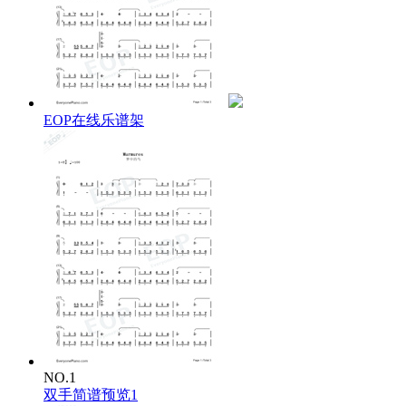
EOP在线乐谱架
NO.1
双手简谱预览1