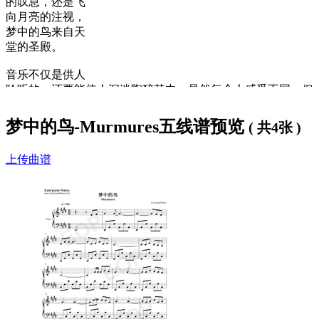
的叹息，还是飞
向月亮的注视，
梦中的鸟来自天
堂的圣殿。
音乐不仅是供人
聆听的，还要能使人沉迷陶醉其中，虽然每个人感受不同，但
音乐的出发点是让人们以心来理解音乐，使心情安乐且追求美
丽的梦。理查德·克莱德曼钢琴曲之所以能初演即引起轰动，
梦中的鸟-Murmures五线谱预览
( 共4张 )
大受听众的欢迎，正是满足了人们的这一心理。 钢琴家理查
德·克莱德曼理查德·克莱德曼以古典音乐为基础，将古典音乐
上传曲谱
与现代音乐溶为一体。他的乐曲朴实、流畅、优雅、华美，旋
律悠扬、合声简洁、音色辉煌，充满了诗情画意。喜爱钢琴的
人们听到理查德·克莱德曼的琴音，都会在不知不觉地被他带
入亲切、安详而愉快的音乐世界之中。其乐曲的音色十分优
美，由充满朝气与活力的触键所产生的音韵更响亮而富有弹
性。
歌词下方是
梦中的鸟钢琴谱
，希望大家喜欢。
梦中的鸟-
歌词：
Murmures