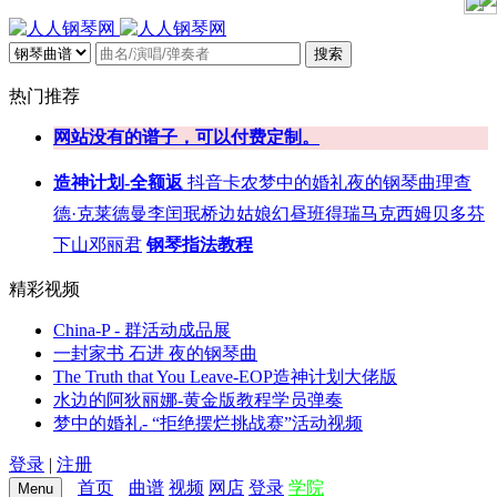
搜索
热门推荐
网站没有的谱子，可以付费定制。
造神计划-全额返
抖音
卡农
梦中的婚礼
夜的钢琴曲
理查
德·克莱德曼
李闰珉
桥边姑娘
幻昼
班得瑞
马克西姆
贝多芬
下山
邓丽君
钢琴指法教程
精彩视频
China-P - 群活动成品展
一封家书 石进 夜的钢琴曲
The Truth that You Leave-EOP造神计划大佬版
水边的阿狄丽娜-黄金版教程学员弹奏
梦中的婚礼- “拒绝摆烂挑战赛”活动视频
登录
|
注册
首页
曲谱
视频
网店
登录
学院
Menu