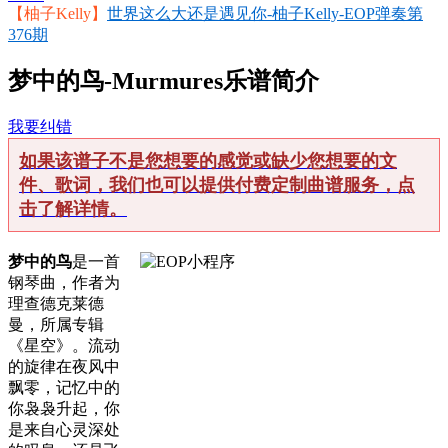
【柚子Kelly】
世界这么大还是遇见你-柚子Kelly-EOP弹奏第
376期
梦中的鸟-Murmures乐谱简介
我要纠错
如果该谱子不是您想要的感觉或缺少您想要的文
件、歌词，我们也可以提供付费定制曲谱服务，点
击了解详情。
梦中的鸟
是一首
钢琴曲，作者为
理查德克莱德
曼，所属专辑
《星空》。流动
的旋律在夜风中
飘零，记忆中的
你袅袅升起，你
是来自心灵深处