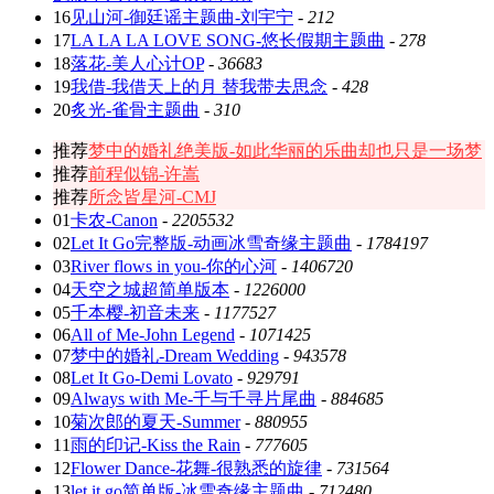
16
见山河-御廷谣主题曲-刘宇宁
-
212
17
LA LA LA LOVE SONG-悠长假期主题曲
-
278
18
落花-美人心计OP
-
36683
19
我借-我借天上的月 替我带去思念
-
428
20
炙光-雀骨主题曲
-
310
推荐
梦中的婚礼绝美版-如此华丽的乐曲却也只是一场梦
推荐
前程似锦-许嵩
推荐
所念皆星河-CMJ
01
卡农-Canon
-
2205532
02
Let It Go完整版-动画冰雪奇缘主题曲
-
1784197
03
River flows in you-你的心河
-
1406720
04
天空之城超简单版本
-
1226000
05
千本樱-初音未来
-
1177527
06
All of Me-John Legend
-
1071425
07
梦中的婚礼-Dream Wedding
-
943578
08
Let It Go-Demi Lovato
-
929791
09
Always with Me-千与千寻片尾曲
-
884685
10
菊次郎的夏天-Summer
-
880955
11
雨的印记-Kiss the Rain
-
777605
12
Flower Dance-花舞-很熟悉的旋律
-
731564
13
let it go简单版-冰雪奇缘主题曲
-
712480