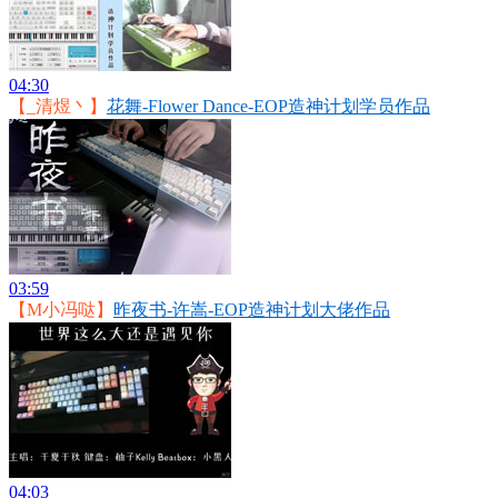
04:30
【_清煜丶】
花舞-Flower Dance-EOP造神计划学员作品
03:59
【M小冯哒】
昨夜书-许嵩-EOP造神计划大佬作品
04:03