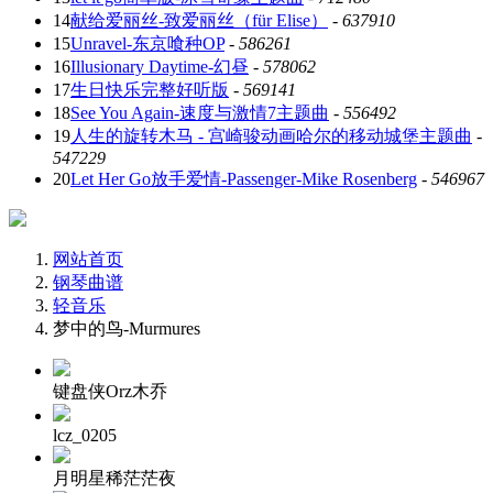
14
献给爱丽丝-致爱丽丝（für Elise）
-
637910
15
Unravel-东京喰种OP
-
586261
16
Illusionary Daytime-幻昼
-
578062
17
生日快乐完整好听版
-
569141
18
See You Again-速度与激情7主题曲
-
556492
19
人生的旋转木马 - 宫崎骏动画哈尔的移动城堡主题曲
-
547229
20
Let Her Go放手爱情-Passenger-Mike Rosenberg
-
546967
网站首页
钢琴曲谱
轻音乐
梦中的鸟-Murmures
键盘侠Orz木乔
lcz_0205
月明星稀茫茫夜