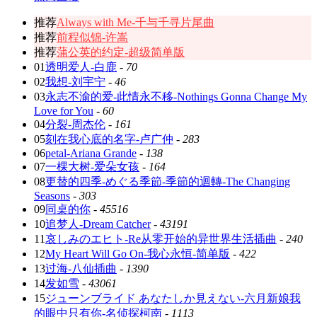
推荐
Always with Me-千与千寻片尾曲
推荐
前程似锦-许嵩
推荐
蒲公英的约定-超级简单版
01
透明爱人-白鹿
-
70
02
我想-刘宇宁
-
46
03
永志不渝的爱-此情永不移-Nothings Gonna Change My
Love for You
-
60
04
分裂-周杰伦
-
161
05
刻在我心底的名字-卢广仲
-
283
06
petal-Ariana Grande
-
138
07
一棵大树-爱朵女孩
-
164
08
更替的四季-めぐる季節-季節的迴轉-The Changing
Seasons
-
303
09
同桌的你
-
45516
10
追梦人-Dream Catcher
-
43191
11
哀しみのエヒト-Re从零开始的异世界生活插曲
-
240
12
My Heart Will Go On-我心永恒-简单版
-
422
13
过海-八仙插曲
-
1390
14
发如雪
-
43061
15
ジューンブライド あなたしか見えない-六月新娘我
的眼中只有你-名侦探柯南
-
1113