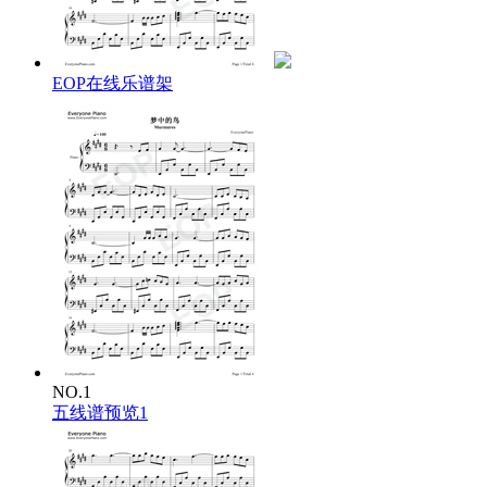
流动的旋律在夜风中飘零
记忆中的你袅袅升起
你是来自心灵深处的叹息
还是飞向月亮的注视
EOP在线乐谱架
琴声是一幅流动的山水
沉思的鸟惊悸如矢
走向你是为了忘记你
离开你就为了拥抱你
梦中的鸟来自天堂的圣殿
在记忆的雪地上轻舞飞扬
惊醒冬眠的人生，一闪而逝
雪花茫然跌落，如我的青春
不敢束缚战战栗栗的天堂
害怕梦中的鸟一去不回
用日子叠起，被禁锢的空间
眼神，学会了坚决的飞翔和堕落。
NO.1
五线谱预览1