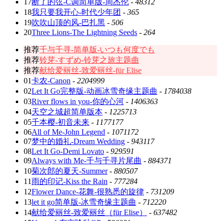
17
断了的弦-C调简单版-周杰伦
-
48312
18
我只要我开心-时代少年团
-
365
19
吹吹山顶的风-巴扎黑
-
506
20
Three Lions-The Lightning Seeds
-
264
推荐
千与千寻-简单版-いつも何度でも
推荐
铃芽-すずめ-铃芽之旅主题曲
推荐
献给爱丽丝-致爱丽丝-für Elise
01
卡农-Canon
-
2204999
02
Let It Go完整版-动画冰雪奇缘主题曲
-
1784038
03
River flows in you-你的心河
-
1406363
04
天空之城超简单版本
-
1225713
05
千本樱-初音未来
-
1177177
06
All of Me-John Legend
-
1071172
07
梦中的婚礼-Dream Wedding
-
943117
08
Let It Go-Demi Lovato
-
929591
09
Always with Me-千与千寻片尾曲
-
884371
10
菊次郎的夏天-Summer
-
880507
11
雨的印记-Kiss the Rain
-
777284
12
Flower Dance-花舞-很熟悉的旋律
-
731209
13
let it go简单版-冰雪奇缘主题曲
-
712220
14
献给爱丽丝-致爱丽丝（für Elise）
-
637482