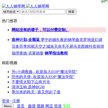
搜索
热门推荐
网站没有的谱子，可以付费定制。
造神计划-全额返
梦中的婚礼
夜的钢琴曲
克罗地亚
幻昼
贝多芬
李闰珉
天空之城
洛天依
毛不易
马克西姆
抖音
班得
瑞
理查德·克莱德曼
钢琴指法教程
精彩视频
升c小调夜曲 - 欢迎加入EOP“魔法学院”
悲伤的天使- 欢迎加入EOP“魔法学院”
不要慌太阳下山有月光
清润玉响 原神BGM
墨尔本的秋天 | 谁又想起了谁
登录
|
注册
首页
曲谱
视频
网店
登录
学院
Menu