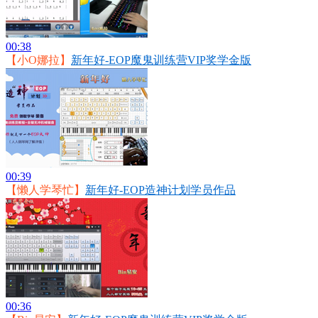
00:38
【小O娜拉】
新年好-EOP魔鬼训练营VIP奖学金版
00:39
【懒人学琴忙】
新年好-EOP造神计划学员作品
00:36