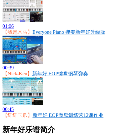
01:06
【我是木马】
Everyone Piano 弹奏新年好升级版
00:39
【Nick-Ken】
新年好 EOP键盘钢琴弹奏
00:45
【纤纤玉爪】
新年好 EOP魔鬼训练营12课作业
新年好乐谱简介