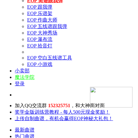
EOP 简谱跟我弹
EOP 跟我弹
EOP 乐谱架
EOP 作曲大师
EOP 五线谱跟我弹
EOP 大神秀场
EOP 瀑布流
EOP 拾音灯
EOP 空白五线谱工具
EOP 小游戏
小卖部
魔法学院
登录
加入QQ交流群
152325751
，和大神面对面
奖学金版训练营教程 - 每人500元现金奖励！
上传自制曲谱，有机会赢得EOP神秘大礼包！
最新曲谱
热门曲谱