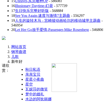
15
Unravel-东京喰种OP
-
586081
16
Illusionary Daytime-幻昼
-
577739
17
生日快乐完整好听版
-
568884
18
See You Again-速度与激情7主题曲
-
556297
19
人生的旋转木马 - 宫崎骏动画哈尔的移动城堡主题曲
-
546954
20
Let Her Go放手爱情-Passenger-Mike Rosenberg
-
546806
网站首页
钢琴曲谱
儿歌
新年好
请欣
秋日私语
赏：
亲亲宝贝
星星小夜曲
星空
瓦妮莎的微笑
梦中的婚礼
水边的阿狄丽娜