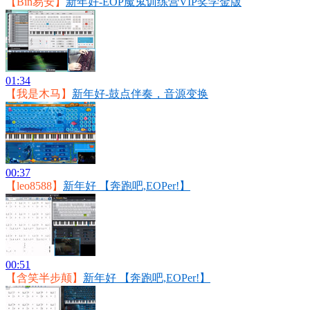
【Bin易安】
新年好-EOP魔鬼训练营VIP奖学金版
01:34
【我是木马】
新年好-鼓点伴奏，音源变换
00:37
【leo8588】
新年好 【奔跑吧,EOPer!】
00:51
【含笑半步颠】
新年好 【奔跑吧,EOPer!】