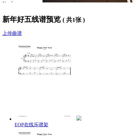
Year》。
该曲在中国是家喻户晓的儿歌。小朋友们会唱，大人们也会
新年好五线谱预览
( 共1张 )
唱。每每过年，大街小巷就会听到洋溢着欢乐和幸福的《
新年
好
》旋律。
上传曲谱
歌词下方提供了免费
新年好钢琴谱
，欢迎大家使用。
新年好歌詞：
新年好呀新年好呀，
祝贺大家新年好。
我们唱歌我们跳舞，
祝贺大家新年好。
Happy new year
Happy new year
Happy new year to you all
we are singing
EOP在线乐谱架
we are dancing
Happy new year to you all