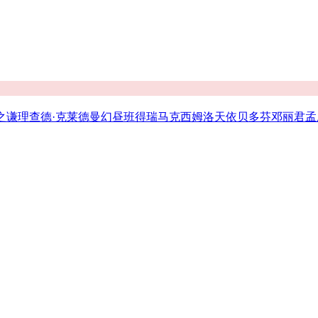
之谦
理查德·克莱德曼
幻昼
班得瑞
马克西姆
洛天依
贝多芬
邓丽君
孟