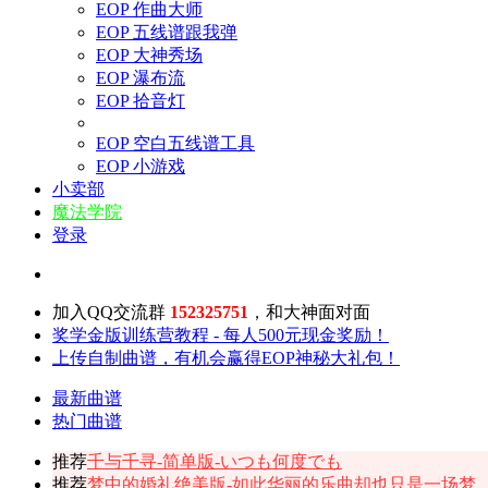
EOP 作曲大师
EOP 五线谱跟我弹
EOP 大神秀场
EOP 瀑布流
EOP 拾音灯
EOP 空白五线谱工具
EOP 小游戏
小卖部
魔法学院
登录
加入QQ交流群
152325751
，和大神面对面
奖学金版训练营教程 - 每人500元现金奖励！
上传自制曲谱，有机会赢得EOP神秘大礼包！
最新曲谱
热门曲谱
推荐
千与千寻-简单版-いつも何度でも
推荐
梦中的婚礼绝美版-如此华丽的乐曲却也只是一场梦