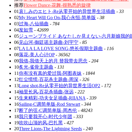
推荐
Flower Dance-花舞-很熟悉的旋律
01
哀しみのエヒト-Re从零开始的异世界生活插曲
-
33
02
My Heart Will Go On-我心永恒-简单版
-
38
03
过海-八仙插曲
-
784
04
发如雪
-
42699
05
ジューンブライド あなたしか見えない-六月新娘我的
06
见山河-御廷谣主题曲-刘宇宁
-
85
07
LA LA LA LOVE SONG-悠长假期主题曲
-
116
08
落花-美人心计OP
-
36562
09
我借-我借天上的月 替我带去思念
-
204
10
炙光-雀骨主题曲
-
131
11
你有没有真的爱过我-阿图表妹
-
1844
12
红尘慌慌-百花杀主题曲-周深
-
326
13
Long shot-Re从零开始的异世界生活OP2
-
172
14
袖里长风-百花杀插曲-张远
-
222
15
生来精彩-功夫女足插曲-RIIANA
-
339
16
Sailing-C调简单版-Rod Stewart
-
344
17
断了的弦-C调简单版-周杰伦
-
48243
18
我只要我开心-时代少年团
-
333
19
吹吹山顶的风-巴扎黑
-
427
20
Three Lions-The Lightning Seeds
-
240