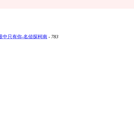
眼中只有你-名侦探柯南
-
783