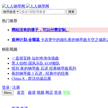
搜索
热门推荐
网站没有的谱子，可以付费定制。
造神计划-全额返
卡农
梦中的婚礼
夜的钢琴曲
天空之城
薛
精彩视频
一直很安静 仙剑奇侠传插曲
黑人抬棺-国风乐队-EOP舰队
惜别 夜的钢琴曲 石进 经典钢琴曲系列
夜的钢琴曲 5 石进 - 经典中的经典
China-X - 群活动成品展
登录
|
注册
首页
曲谱
视频
网店
登录
学院
Menu