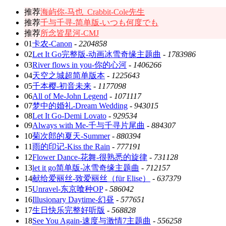
推荐
海屿你-马也_Crabbit-Cole先生
推荐
千与千寻-简单版-いつも何度でも
推荐
所念皆星河-CMJ
01
卡农-Canon
-
2204858
02
Let It Go完整版-动画冰雪奇缘主题曲
-
1783986
03
River flows in you-你的心河
-
1406266
04
天空之城超简单版本
-
1225643
05
千本樱-初音未来
-
1177098
06
All of Me-John Legend
-
1071117
07
梦中的婚礼-Dream Wedding
-
943015
08
Let It Go-Demi Lovato
-
929534
09
Always with Me-千与千寻片尾曲
-
884307
10
菊次郎的夏天-Summer
-
880394
11
雨的印记-Kiss the Rain
-
777191
12
Flower Dance-花舞-很熟悉的旋律
-
731128
13
let it go简单版-冰雪奇缘主题曲
-
712157
14
献给爱丽丝-致爱丽丝（für Elise）
-
637379
15
Unravel-东京喰种OP
-
586042
16
Illusionary Daytime-幻昼
-
577651
17
生日快乐完整好听版
-
568828
18
See You Again-速度与激情7主题曲
-
556258