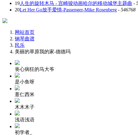
19
人生的旋转木马 - 宫崎骏动画哈尔的移动城堡主题曲
-
20
Let Her Go放手爱情-Passenger-Mike Rosenberg
-
546768
网站首页
钢琴曲谱
民乐
美丽的草原我的家-德德玛
丧心病狂的马大爷
是小鱼呀
薏仁西米
木木木子
浅语浅语
初学者_