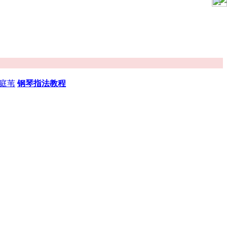
庭苇
钢琴指法教程