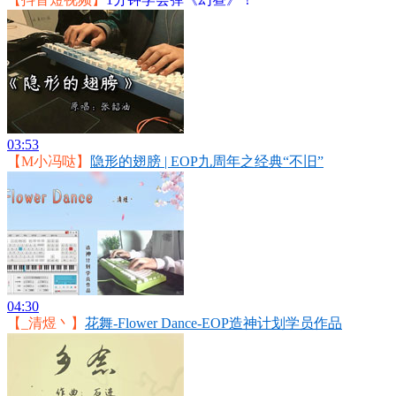
【抖音短视频】
1分钟学会弹《幻昼》！
03:53
【M小冯哒】
隐形的翅膀 | EOP九周年之经典“不旧”
04:30
【_清煜丶】
花舞-Flower Dance-EOP造神计划学员作品