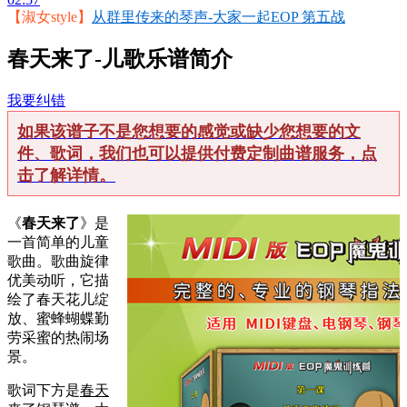
02:57
【淑女style】
从群里传来的琴声-大家一起EOP 第五战
春天来了-儿歌乐谱简介
我要纠错
如果该谱子不是您想要的感觉或缺少您想要的文
件、歌词，我们也可以提供付费定制曲谱服务，点
击了解详情。
《
春天来了
》是
一首简单的儿童
歌曲。歌曲旋律
优美动听，它描
绘了春天花儿绽
放、蜜蜂蝴蝶勤
劳采蜜的热闹场
景。
歌词下方是
春天