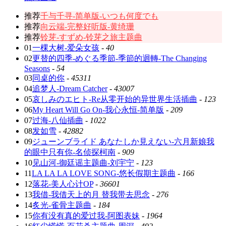
推荐
千与千寻-简单版-いつも何度でも
推荐
向云端-完整好听版-黄绮珊
推荐
铃芽-すずめ-铃芽之旅主题曲
01
一棵大树-爱朵女孩
-
40
02
更替的四季-めぐる季節-季節的迴轉-The Changing
Seasons
-
54
03
同桌的你
-
45311
04
追梦人-Dream Catcher
-
43007
05
哀しみのエヒト-Re从零开始的异世界生活插曲
-
123
06
My Heart Will Go On-我心永恒-简单版
-
209
07
过海-八仙插曲
-
1022
08
发如雪
-
42882
09
ジューンブライド あなたしか見えない-六月新娘我
的眼中只有你-名侦探柯南
-
909
10
见山河-御廷谣主题曲-刘宇宁
-
123
11
LA LA LA LOVE SONG-悠长假期主题曲
-
166
12
落花-美人心计OP
-
36601
13
我借-我借天上的月 替我带去思念
-
276
14
炙光-雀骨主题曲
-
184
15
你有没有真的爱过我-阿图表妹
-
1964