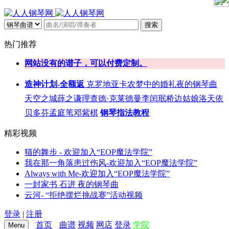
搜索
热门推荐
网站没有的谱子，可以付费定制。
造神计划-全额返
克罗地亚
卡农
梦中的婚礼
夜的钢琴曲
天空之城
薛之谦
理查德·克莱德曼
李闰珉
桥边姑娘
洛天依
贝多芬
孟庭苇
邓紫棋
钢琴指法教程
精彩视频
猫的舞步 - 欢迎加入“EOP魔法学院”
我在那一角落患过伤风-欢迎加入“EOP魔法学院”
Always with Me-欢迎加入“EOP魔法学院”
一封家书 石进 夜的钢琴曲
云河- “拒绝摆烂挑战赛”活动视频
登录
|
注册
首页
曲谱
视频
网店
登录
学院
Menu