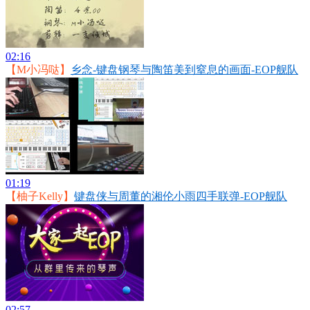
02:16
【M小冯哒】
乡念-键盘钢琴与陶笛美到窒息的画面-EOP舰队
01:19
【柚子Kelly】
键盘侠与周董的湘伦小雨四手联弹-EOP舰队