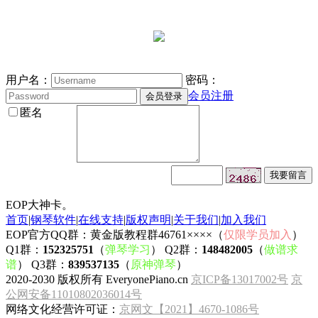
用户名：
密码：
会员注册
匿名
EOP大神卡。
首页
|
钢琴软件
|
在线支持
|
版权声明
|
关于我们
|
加入我们
EOP官方QQ群：黄金版教程群46761××××（
仅限学员加入
）
Q1群：
152325751
（
弹琴学习
） Q2群：
148482005
（
做谱求
谱
） Q3群：
839537135
（
原神弹琴
）
2020-2030 版权所有 EveryonePiano.cn
京ICP备13017002号
京
公网安备11010802036014号
网络文化经营许可证：
京网文【2021】4670-1086号