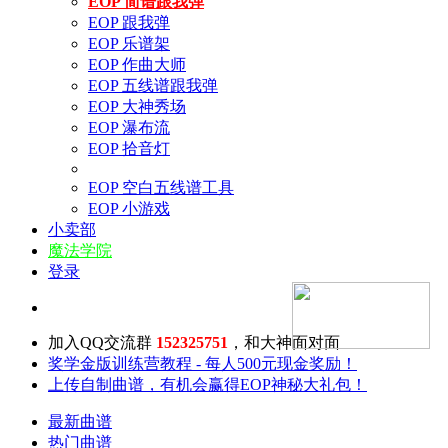
EOP 简谱跟我弹
EOP 跟我弹
EOP 乐谱架
EOP 作曲大师
EOP 五线谱跟我弹
EOP 大神秀场
EOP 瀑布流
EOP 拾音灯
EOP 空白五线谱工具
EOP 小游戏
小卖部
魔法学院
登录
加入QQ交流群
152325751
，和大神面对面
奖学金版训练营教程 - 每人500元现金奖励！
上传自制曲谱，有机会赢得EOP神秘大礼包！
最新曲谱
热门曲谱