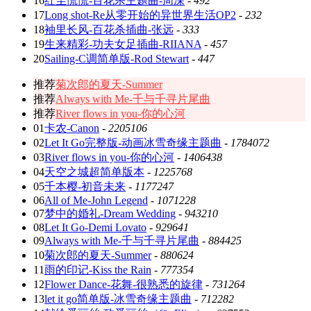
16
红尘慌慌-百花杀主题曲-周深
-
492
17
Long shot-Re从零开始的异世界生活OP2
-
232
18
袖里长风-百花杀插曲-张远
-
333
19
生来精彩-功夫女足插曲-RIIANA
-
457
20
Sailing-C调简单版-Rod Stewart
-
447
推荐
菊次郎的夏天-Summer
推荐
Always with Me-千与千寻片尾曲
推荐
River flows in you-你的心河
01
卡农-Canon
-
2205106
02
Let It Go完整版-动画冰雪奇缘主题曲
-
1784072
03
River flows in you-你的心河
-
1406438
04
天空之城超简单版本
-
1225768
05
千本樱-初音未来
-
1177247
06
All of Me-John Legend
-
1071228
07
梦中的婚礼-Dream Wedding
-
943210
08
Let It Go-Demi Lovato
-
929641
09
Always with Me-千与千寻片尾曲
-
884425
10
菊次郎的夏天-Summer
-
880624
11
雨的印记-Kiss the Rain
-
777354
12
Flower Dance-花舞-很熟悉的旋律
-
731264
13
let it go简单版-冰雪奇缘主题曲
-
712282