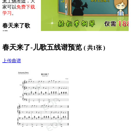
来了钢琴谱
，大
家可以
免费下载
学习
。
春天来了歌
词：
春天来，
春天来了-儿歌五线谱预览
( 共1张 )
春天来，
花儿朵朵开。
上传曲谱
红花开，
百花开，蜜蜂蝴蝶都飞来。