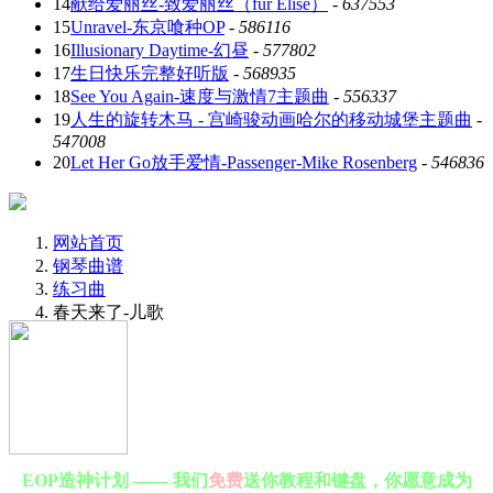
14
献给爱丽丝-致爱丽丝（für Elise）
-
637553
15
Unravel-东京喰种OP
-
586116
16
Illusionary Daytime-幻昼
-
577802
17
生日快乐完整好听版
-
568935
18
See You Again-速度与激情7主题曲
-
556337
19
人生的旋转木马 - 宫崎骏动画哈尔的移动城堡主题曲
-
547008
20
Let Her Go放手爱情-Passenger-Mike Rosenberg
-
546836
网站首页
钢琴曲谱
练习曲
春天来了-儿歌
EOP造神计划 —— 我们
免费
送你教程和键盘，你愿意成为