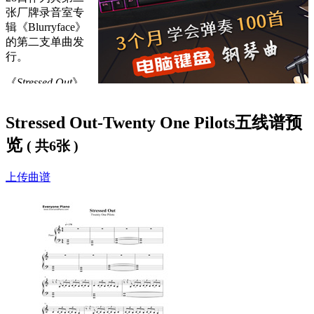
张厂牌录音室专
辑《Blurryface》
的第二支单曲发
行。
《
Stressed Out
》
这首歌曲是对伴随成年时期的压力而至的黯淡情感的一种流
露。歌曲分别将无忧无虑的童年生活与成年人的压力、树屋的
Stressed Out-Twenty One Pilots五线谱预
欢乐与学生的债务负担以及向往外太空的童年梦与对个人外表
和财富的担忧这三种对立面进行了对比。“过去做着外太空的
览
( 共6张 )
梦，现在人们只会嘲笑我们说‘醒醒吧，该去挣钱养活自己
了。’”，歌词看似戏谑不羁，但传达的同理心却被广大青年人
上传曲谱
接收并为之共鸣。
歌词下方是
Stressed Out钢琴谱
，希望大家喜欢。
Stressed Out歌词：
I wish I found some better sounds no one's ever heard,
I wish I had a better voice that sang some better words,
I wish I found some chords in an order that is new,
I wish I didn't have to rhyme every time I sang,