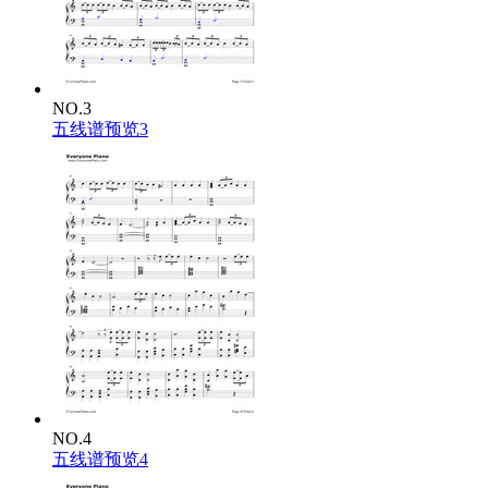
Used to play pretend, used to play pretend, bunny
We used to play pretend, wake up, you need the money
Used to play pretend, used to play pretend, bunny
We used to play pretend, wake up, you need the money
We used to play pretend, give each other different names,
We would build a rocket ship and then we'd fly it far away,
NO.3
Used to dream of outer space but now they're laughing at our face,
五线谱预览3
Saying, "Wake up, you need to make money."
Yo.
NO.4
五线谱预览4