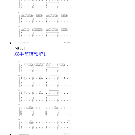
NO.1
双手简谱预览1