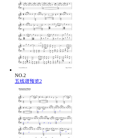
My name's 'Blurryface' and I care what you think.
My name's 'Blurryface' and I care what you think.
Wish we could turn back time, to the good ol' days,
When our momma sang us to sleep but now we're stressed out.
Wish we could turn back time, to the good ol' days,
When our momma sang us to sleep but now we're stressed out.
We used to play pretend, give each other different names,
We would build a rocket ship and then we'd fly it far away,
Used to dream of outer space but now they're laughing at our face,
Saying, "Wake up, you need to make money."
Yo.
NO.2
We used to play pretend, give each other different names,
五线谱预览2
We would build a rocket ship and then we'd fly it far away,
Used to dream of outer space but now they're laughing at our face,
Saying, "Wake up, you need to make money."
Yo.
Wish we could turn back time, to the good ol' days,
When our momma sang us to sleep but now we're stressed out.
Wish we could turn back time, to the good ol' days,
When our momma sang us to sleep but now we're stressed out.