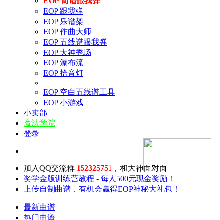
EOP 简谱跟我弹
EOP 跟我弹
EOP 乐谱架
EOP 作曲大师
EOP 五线谱跟我弹
EOP 大神秀场
EOP 瀑布流
EOP 拾音灯
EOP 空白五线谱工具
EOP 小游戏
小卖部
魔法学院
登录
加入QQ交流群
152325751
，和大神面对面
奖学金版训练营教程 - 每人500元现金奖励！
上传自制曲谱，有机会赢得EOP神秘大礼包！
最新曲谱
热门曲谱