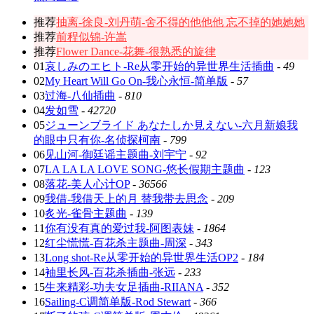
推荐
抽离-徐良-刘丹萌-舍不得的他他他 忘不掉的她她她
推荐
前程似锦-许嵩
推荐
Flower Dance-花舞-很熟悉的旋律
01
哀しみのエヒト-Re从零开始的异世界生活插曲
-
49
02
My Heart Will Go On-我心永恒-简单版
-
57
03
过海-八仙插曲
-
810
04
发如雪
-
42720
05
ジューンブライド あなたしか見えない-六月新娘我
的眼中只有你-名侦探柯南
-
799
06
见山河-御廷谣主题曲-刘宇宁
-
92
07
LA LA LA LOVE SONG-悠长假期主题曲
-
123
08
落花-美人心计OP
-
36566
09
我借-我借天上的月 替我带去思念
-
209
10
炙光-雀骨主题曲
-
139
11
你有没有真的爱过我-阿图表妹
-
1864
12
红尘慌慌-百花杀主题曲-周深
-
343
13
Long shot-Re从零开始的异世界生活OP2
-
184
14
袖里长风-百花杀插曲-张远
-
233
15
生来精彩-功夫女足插曲-RIIANA
-
352
16
Sailing-C调简单版-Rod Stewart
-
366