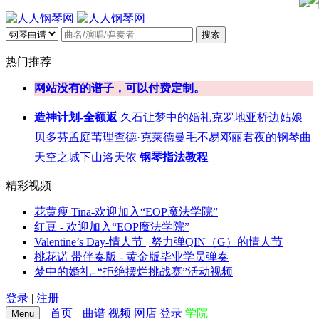
搜索
热门推荐
网站没有的谱子，可以付费定制。
造神计划-全额返
久石让
梦中的婚礼
克罗地亚
桥边姑娘
贝多芬
孟庭苇
理查德·克莱德曼
毛不易
邓丽君
夜的钢琴曲
天空之城
下山
洛天依
钢琴指法教程
精彩视频
花黄瘦 Tina-欢迎加入“EOP魔法学院”
红豆 - 欢迎加入“EOP魔法学院”
Valentine’s Day-情人节 | 努力弹QIN（G）的情人节
桃花诺 带伴奏版 - 黄金版毕业学员弹奏
梦中的婚礼- “拒绝摆烂挑战赛”活动视频
登录
|
注册
首页
曲谱
视频
网店
登录
学院
Menu