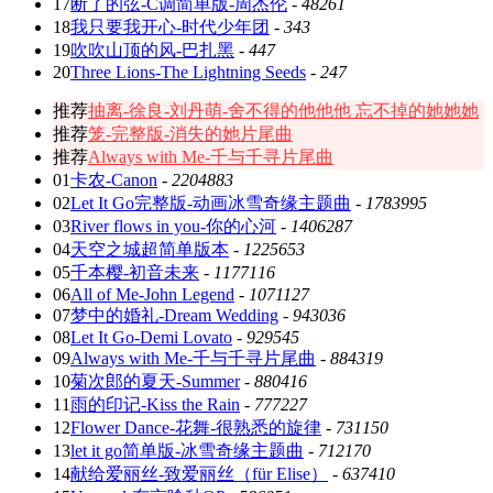
17
断了的弦-C调简单版-周杰伦
-
48261
18
我只要我开心-时代少年团
-
343
19
吹吹山顶的风-巴扎黑
-
447
20
Three Lions-The Lightning Seeds
-
247
推荐
抽离-徐良-刘丹萌-舍不得的他他他 忘不掉的她她她
推荐
笼-完整版-消失的她片尾曲
推荐
Always with Me-千与千寻片尾曲
01
卡农-Canon
-
2204883
02
Let It Go完整版-动画冰雪奇缘主题曲
-
1783995
03
River flows in you-你的心河
-
1406287
04
天空之城超简单版本
-
1225653
05
千本樱-初音未来
-
1177116
06
All of Me-John Legend
-
1071127
07
梦中的婚礼-Dream Wedding
-
943036
08
Let It Go-Demi Lovato
-
929545
09
Always with Me-千与千寻片尾曲
-
884319
10
菊次郎的夏天-Summer
-
880416
11
雨的印记-Kiss the Rain
-
777227
12
Flower Dance-花舞-很熟悉的旋律
-
731150
13
let it go简单版-冰雪奇缘主题曲
-
712170
14
献给爱丽丝-致爱丽丝（für Elise）
-
637410