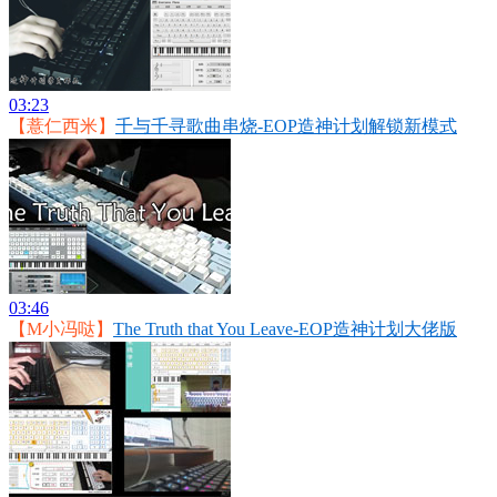
03:23
【薏仁西米】
千与千寻歌曲串烧-EOP造神计划解锁新模式
03:46
【M小冯哒】
The Truth that You Leave-EOP造神计划大佬版