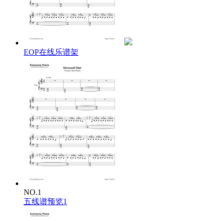
I was told when I get older all my fears would shrink,
But now I'm insecure and I care what people think.
My name's 'Blurryface' and I care what you think.
My name's 'Blurryface' and I care what you think.
EOP在线乐谱架
Wish we could turn back time, to the good ol' days,
When our momma sang us to sleep but now we're stressed out.
Wish we could turn back time, to the good ol' days,
When our momma sang us to sleep but now we're stressed out.
We're stressed out.
Sometimes a certain smell will take me back to when I was young,
How come I'm never able to identify where it's coming from,
I'd make a candle out of it if I ever found it,
Try to sell it, never sell out of it, I'd probably only sell one,
It'd be to my brother, 'cause we have the same nose,
Same clothes homegrown a stone's throw from a creek we used to
roam,
NO.1
But it would remind us of when nothing really mattered,
五线谱预览1
Out of student loans and treehouse homes we all would take the
latter.