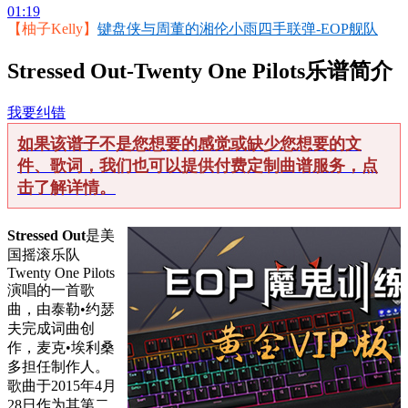
01:19
【柚子Kelly】
键盘侠与周董的湘伦小雨四手联弹-EOP舰队
Stressed Out-Twenty One Pilots乐谱简介
我要纠错
如果该谱子不是您想要的感觉或缺少您想要的文
件、歌词，我们也可以提供付费定制曲谱服务，点
击了解详情。
Stressed Out
是美
国摇滚乐队
Twenty One Pilots
演唱的一首歌
曲，由泰勒•约瑟
夫完成词曲创
作，麦克•埃利桑
多担任制作人。
歌曲于2015年4月
28日作为其第二