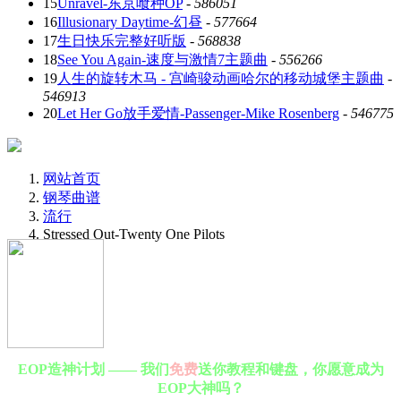
15
Unravel-东京喰种OP
-
586051
16
Illusionary Daytime-幻昼
-
577664
17
生日快乐完整好听版
-
568838
18
See You Again-速度与激情7主题曲
-
556266
19
人生的旋转木马 - 宫崎骏动画哈尔的移动城堡主题曲
-
546913
20
Let Her Go放手爱情-Passenger-Mike Rosenberg
-
546775
网站首页
钢琴曲谱
流行
Stressed Out-Twenty One Pilots
EOP造神计划 —— 我们
免费
送你教程和键盘，你愿意成为
EOP大神吗？