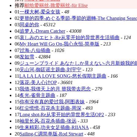
推荐
献给爱丽丝-致爱丽丝-für Elise
01
一棵大树-爱朵女孩
-
48
02
更替的四季-めぐる季節-季節的迴轉-The Changing Seaso
03
同桌的你
-
45312
04
追梦人-Dream Catcher
-
43008
05
哀しみのエヒト-Re从零开始的异世界生活插曲
-
124
06
My Heart Will Go On-我心永恒-简单版
-
213
07
过海-八仙插曲
-
1026
08
发如雪
-
42884
09
ジューンブライド あなたしか見えない-六月新娘我的
10
见山河-御廷谣主题曲-刘宇宁
-
123
11
LA LA LA LOVE SONG-悠长假期主题曲
-
166
12
落花-美人心计OP
-
36601
13
我借-我借天上的月 替我带去思念
-
279
14
炙光-雀骨主题曲
-
187
15
你有没有真的爱过我-阿图表妹
-
1964
16
红尘慌慌-百花杀主题曲-周深
-
493
17
Long shot-Re从零开始的异世界生活OP2
-
233
18
袖里长风-百花杀插曲-张远
-
333
19
生来精彩-功夫女足插曲-RIIANA
-
458
20
Sailing-C调简单版-Rod Stewart
-
448