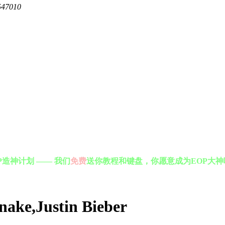
547010
P造神计划 —— 我们
免费
送你教程和键盘，你愿意成为EOP大神
ke,Justin Bieber