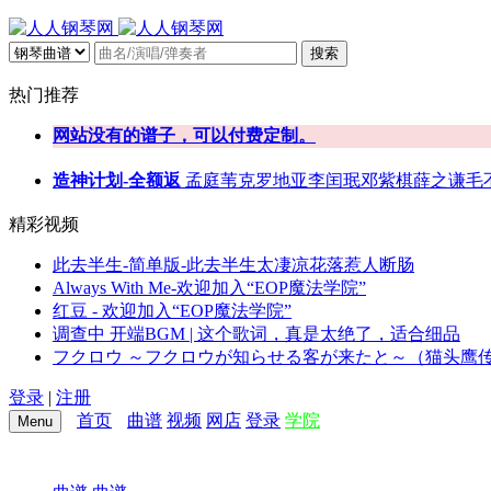
搜索
热门推荐
网站没有的谱子，可以付费定制。
造神计划-全额返
孟庭苇
克罗地亚
李闰珉
邓紫棋
薛之谦
毛
精彩视频
此去半生-简单版-此去半生太凄凉花落惹人断肠
Always With Me-欢迎加入“EOP魔法学院”
红豆 - 欢迎加入“EOP魔法学院”
调查中 开端BGM | 这个歌词，真是太绝了，适合细品
フクロウ ～フクロウが知らせる客が来たと～（猫头鹰传
登录
|
注册
首页
曲谱
视频
网店
登录
学院
Menu