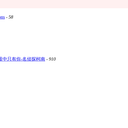
ns
-
58
眼中只有你-名侦探柯南
-
910