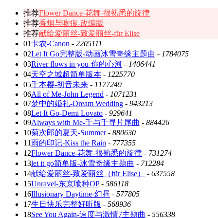
推荐
Flower Dance-花舞-很熟悉的旋律
推荐
香烟与吻痕-改编版
推荐
献给爱丽丝-致爱丽丝-für Elise
01
卡农-Canon
-
2205111
02
Let It Go完整版-动画冰雪奇缘主题曲
-
1784075
03
River flows in you-你的心河
-
1406441
04
天空之城超简单版本
-
1225770
05
千本樱-初音未来
-
1177249
06
All of Me-John Legend
-
1071231
07
梦中的婚礼-Dream Wedding
-
943213
08
Let It Go-Demi Lovato
-
929641
09
Always with Me-千与千寻片尾曲
-
884426
10
菊次郎的夏天-Summer
-
880630
11
雨的印记-Kiss the Rain
-
777355
12
Flower Dance-花舞-很熟悉的旋律
-
731274
13
let it go简单版-冰雪奇缘主题曲
-
712284
14
献给爱丽丝-致爱丽丝（für Elise）
-
637558
15
Unravel-东京喰种OP
-
586118
16
Illusionary Daytime-幻昼
-
577805
17
生日快乐完整好听版
-
568936
18
See You Again-速度与激情7主题曲
-
556338