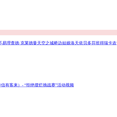
不易
理查德·克莱德曼
天空之城
桥边姑娘
洛天依
贝多芬
班得瑞
卡农
信有客来）- “拒绝摆烂挑战赛”活动视频