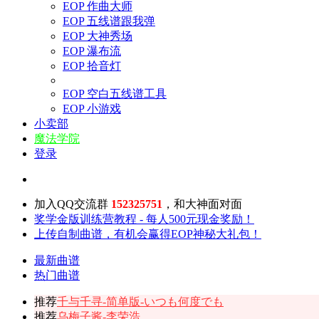
EOP 作曲大师
EOP 五线谱跟我弹
EOP 大神秀场
EOP 瀑布流
EOP 拾音灯
EOP 空白五线谱工具
EOP 小游戏
小卖部
魔法学院
登录
加入QQ交流群
152325751
，和大神面对面
奖学金版训练营教程 - 每人500元现金奖励！
上传自制曲谱，有机会赢得EOP神秘大礼包！
最新曲谱
热门曲谱
推荐
千与千寻-简单版-いつも何度でも
推荐
乌梅子酱-李荣浩