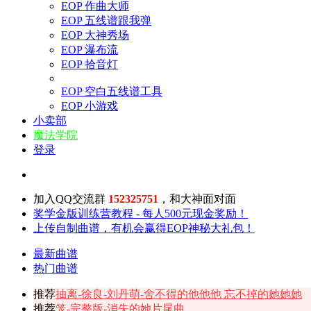
EOP 作曲大师
EOP 五线谱跟我弹
EOP 大神秀场
EOP 瀑布流
EOP 拾音灯
EOP 空白五线谱工具
EOP 小游戏
小卖部
魔法学院
登录
加入QQ交流群
152325751
，和大神面对面
奖学金版训练营教程 - 每人500元现金奖励！
上传自制曲谱，有机会赢得EOP神秘大礼包！
最新曲谱
热门曲谱
推荐
抽离-徐良-刘丹萌-舍不得的他他他 忘不掉的她她她
推荐
笼-完整版-消失的她片尾曲