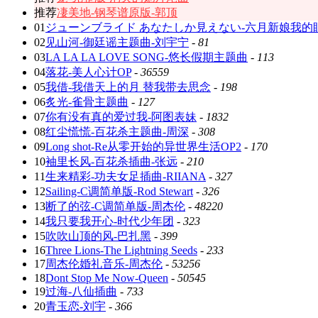
推荐
凄美地-钢琴谱原版-郭顶
01
ジューンブライド あなたしか見えない-六月新娘我的
02
见山河-御廷谣主题曲-刘宇宁
-
81
03
LA LA LA LOVE SONG-悠长假期主题曲
-
113
04
落花-美人心计OP
-
36559
05
我借-我借天上的月 替我带去思念
-
198
06
炙光-雀骨主题曲
-
127
07
你有没有真的爱过我-阿图表妹
-
1832
08
红尘慌慌-百花杀主题曲-周深
-
308
09
Long shot-Re从零开始的异世界生活OP2
-
170
10
袖里长风-百花杀插曲-张远
-
210
11
生来精彩-功夫女足插曲-RIIANA
-
327
12
Sailing-C调简单版-Rod Stewart
-
326
13
断了的弦-C调简单版-周杰伦
-
48220
14
我只要我开心-时代少年团
-
323
15
吹吹山顶的风-巴扎黑
-
399
16
Three Lions-The Lightning Seeds
-
233
17
周杰伦婚礼音乐-周杰伦
-
53256
18
Dont Stop Me Now-Queen
-
50545
19
过海-八仙插曲
-
733
20
青玉恋-刘宇
-
366