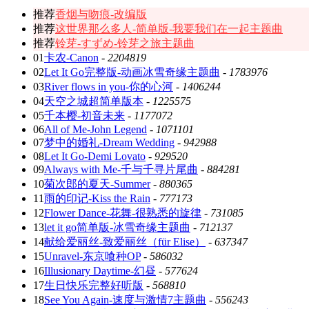
推荐
香烟与吻痕-改编版
推荐
这世界那么多人-简单版-我要我们在一起主题曲
推荐
铃芽-すずめ-铃芽之旅主题曲
01
卡农-Canon
-
2204819
02
Let It Go完整版-动画冰雪奇缘主题曲
-
1783976
03
River flows in you-你的心河
-
1406244
04
天空之城超简单版本
-
1225575
05
千本樱-初音未来
-
1177072
06
All of Me-John Legend
-
1071101
07
梦中的婚礼-Dream Wedding
-
942988
08
Let It Go-Demi Lovato
-
929520
09
Always with Me-千与千寻片尾曲
-
884281
10
菊次郎的夏天-Summer
-
880365
11
雨的印记-Kiss the Rain
-
777173
12
Flower Dance-花舞-很熟悉的旋律
-
731085
13
let it go简单版-冰雪奇缘主题曲
-
712137
14
献给爱丽丝-致爱丽丝（für Elise）
-
637347
15
Unravel-东京喰种OP
-
586032
16
Illusionary Daytime-幻昼
-
577624
17
生日快乐完整好听版
-
568810
18
See You Again-速度与激情7主题曲
-
556243