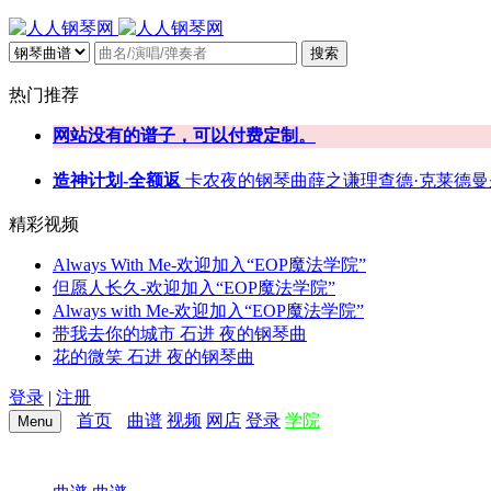
搜索
热门推荐
网站没有的谱子，可以付费定制。
造神计划-全额返
卡农
夜的钢琴曲
薛之谦
理查德·克莱德曼
精彩视频
Always With Me-欢迎加入“EOP魔法学院”
但愿人长久-欢迎加入“EOP魔法学院”
Always with Me-欢迎加入“EOP魔法学院”
带我去你的城市 石进 夜的钢琴曲
花的微笑 石进 夜的钢琴曲
登录
|
注册
首页
曲谱
视频
网店
登录
学院
Menu