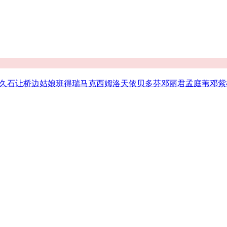
久石让
桥边姑娘
班得瑞
马克西姆
洛天依
贝多芬
邓丽君
孟庭苇
邓紫