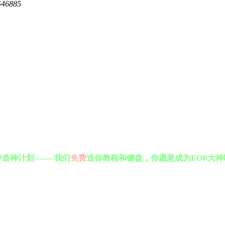
546885
P造神计划 —— 我们
免费
送你教程和键盘，你愿意成为EOP大神