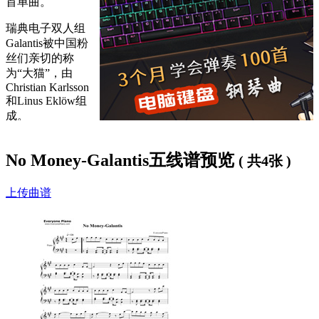
首单曲。
瑞典电子双人组
Galantis被中国粉
丝们亲切的称
为“大猫”，由
Christian Karlsson
和Linus Eklöw组
成。
歌词下方是
No Money钢琴谱
，喜欢的朋友可以
免费
下载学
No Money-Galantis五线谱预览
习
。
( 共4张 )
No Money歌词：
上传曲谱
Sorry I ain't got no money
I'm not trying to be funny but I left it all at home today
You can call me what you wanna I ain't giving you a dollar
This time I ain't gonna run away
You might knock me down you might knock me down
But I will get back up again
You can call it how you wanna I ain't giving you a dollar
This time I ain't gonna run away