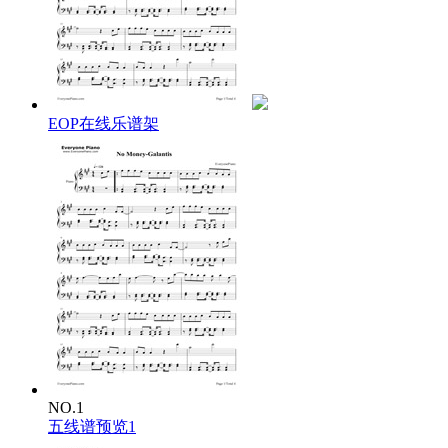
This time this time
This time I ain't gonna run run run run
Not this time not this time
Not this time not this time
Sorry I ain't got no money
I'm not trying to be funny but I left it all at home today
You can call me what you wanna I ain't giving you a dollar
EOP在线乐谱架
This time I ain't gonna run away
You might knock me down you might knock me down
But I will get back up again
You can call it how you wanna I ain't giving you a dollar
This time I ain't gonna run away
This time this time
This time
This time I ain't gonna run run run run
Not this time not this time
This time I ain't gonna run run run run
Not this time not this time
Not this time
Not this time
Not this time
NO.1
五线谱预览1