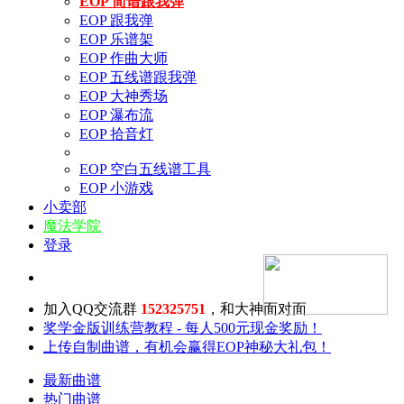
EOP 简谱跟我弹
EOP 跟我弹
EOP 乐谱架
EOP 作曲大师
EOP 五线谱跟我弹
EOP 大神秀场
EOP 瀑布流
EOP 拾音灯
EOP 空白五线谱工具
EOP 小游戏
小卖部
魔法学院
登录
加入QQ交流群
152325751
，和大神面对面
奖学金版训练营教程 - 每人500元现金奖励！
上传自制曲谱，有机会赢得EOP神秘大礼包！
最新曲谱
热门曲谱