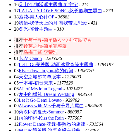
16
见山河-御廷谣主题曲-刘宇宁
-
214
17
LA LA LA LOVE SONG-悠长假期主题曲
-
279
18
落花-美人心计OP
-
36683
19
我借-我借天上的月 替我带去思念
-
431
20
炙光-雀骨主题曲
-
310
推荐
千与千寻-简单版-いつも何度でも
推荐
铃芽之旅-简单完整版
推荐
乌梅子酱-李荣浩
01
卡农-Canon
-
2205536
02
Let It Go完整版-动画冰雪奇缘主题曲
-
1784197
03
River flows in you-你的心河
-
1406720
04
天空之城超简单版本
-
1226003
05
千本樱-初音未来
-
1177529
06
All of Me-John Legend
-
1071427
07
梦中的婚礼-Dream Wedding
-
943578
08
Let It Go-Demi Lovato
-
929792
09
Always with Me-千与千寻片尾曲
-
884686
10
菊次郎的夏天-Summer
-
880957
11
雨的印记-Kiss the Rain
-
777607
12
Flower Dance-花舞-很熟悉的旋律
-
731564
13
let it go简单版-冰雪奇缘主题曲
-
712482