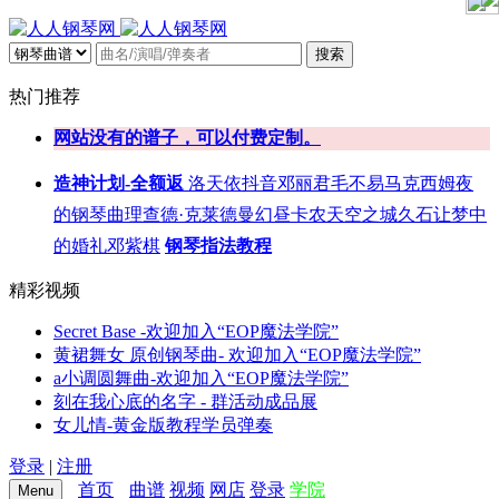
搜索
热门推荐
网站没有的谱子，可以付费定制。
造神计划-全额返
洛天依
抖音
邓丽君
毛不易
马克西姆
夜
的钢琴曲
理查德·克莱德曼
幻昼
卡农
天空之城
久石让
梦中
的婚礼
邓紫棋
钢琴指法教程
精彩视频
Secret Base -欢迎加入“EOP魔法学院”
黄裙舞女 原创钢琴曲- 欢迎加入“EOP魔法学院”
a小调圆舞曲-欢迎加入“EOP魔法学院”
刻在我心底的名字 - 群活动成品展
女儿情-黄金版教程学员弹奏
登录
|
注册
首页
曲谱
视频
网店
登录
学院
Menu