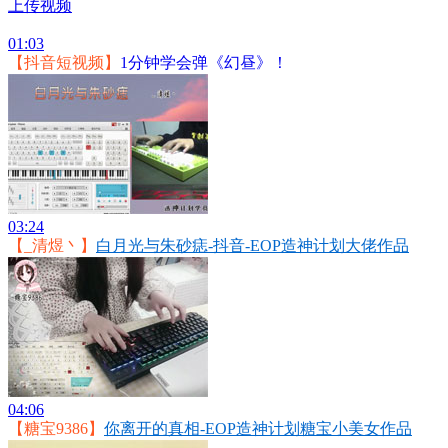
上传视频
01:03
【抖音短视频】
1分钟学会弹《幻昼》！
03:24
【_清煜丶】
白月光与朱砂痣-抖音-EOP造神计划大佬作品
04:06
【糖宝9386】
你离开的真相-EOP造神计划糖宝小美女作品