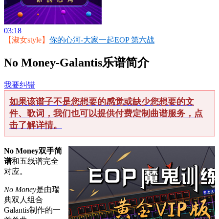
03:18
【淑女style】
你的心河-大家一起EOP 第六战
No Money-Galantis乐谱简介
我要纠错
如果该谱子不是您想要的感觉或缺少您想要的文
件、歌词，我们也可以提供付费定制曲谱服务，点
击了解详情。
No Money双手简
谱
和五线谱完全
对应。
No Money
是由瑞
典双人组合
Galantis制作的一