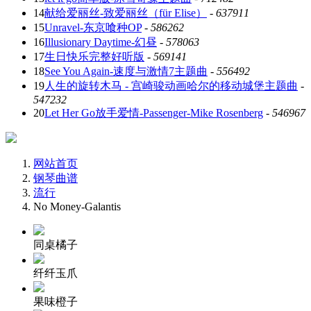
14
献给爱丽丝-致爱丽丝（für Elise）
-
637911
15
Unravel-东京喰种OP
-
586262
16
Illusionary Daytime-幻昼
-
578063
17
生日快乐完整好听版
-
569141
18
See You Again-速度与激情7主题曲
-
556492
19
人生的旋转木马 - 宫崎骏动画哈尔的移动城堡主题曲
-
547232
20
Let Her Go放手爱情-Passenger-Mike Rosenberg
-
546967
网站首页
钢琴曲谱
流行
No Money-Galantis
同桌橘子
纤纤玉爪
果味橙子