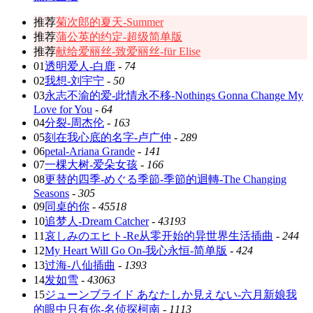
推荐
菊次郎的夏天-Summer
推荐
蒲公英的约定-超级简单版
推荐
献给爱丽丝-致爱丽丝-für Elise
01
透明爱人-白鹿
-
74
02
我想-刘宇宁
-
50
03
永志不渝的爱-此情永不移-Nothings Gonna Change My
Love for You
-
64
04
分裂-周杰伦
-
163
05
刻在我心底的名字-卢广仲
-
289
06
petal-Ariana Grande
-
141
07
一棵大树-爱朵女孩
-
166
08
更替的四季-めぐる季節-季節的迴轉-The Changing
Seasons
-
305
09
同桌的你
-
45518
10
追梦人-Dream Catcher
-
43193
11
哀しみのエヒト-Re从零开始的异世界生活插曲
-
244
12
My Heart Will Go On-我心永恒-简单版
-
424
13
过海-八仙插曲
-
1393
14
发如雪
-
43063
15
ジューンブライド あなたしか見えない-六月新娘我
的眼中只有你-名侦探柯南
-
1113