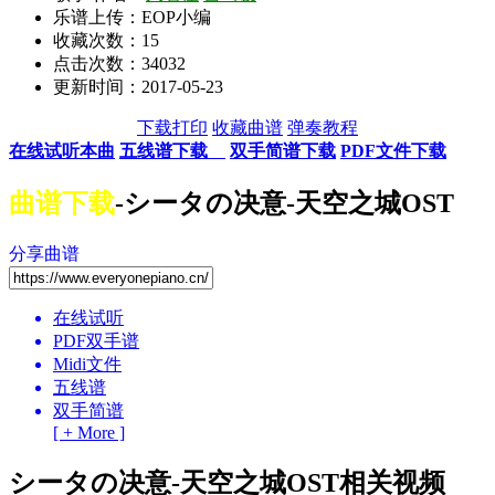
乐谱上传：EOP小编
收藏次数：
15
点击次数：34032
更新时间：2017-05-23
下载打印
收藏曲谱
弹奏教程
在线试听本曲
五线谱下载
双手简谱下载
PDF文件下载
曲谱下载
-シータの决意-天空之城OST
分享曲谱
在线试听
PDF双手谱
Midi文件
五线谱
双手简谱
[ + More ]
シータの决意-天空之城OST相关视频