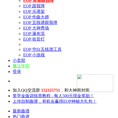
EOP 简谱跟我弹
EOP 跟我弹
EOP 乐谱架
EOP 作曲大师
EOP 五线谱跟我弹
EOP 大神秀场
EOP 瀑布流
EOP 拾音灯
EOP 空白五线谱工具
EOP 小游戏
小卖部
魔法学院
登录
加入QQ交流群
152325751
，和大神面对面
奖学金版训练营教程 - 每人500元现金奖励！
上传自制曲谱，有机会赢得EOP神秘大礼包！
最新曲谱
热门曲谱