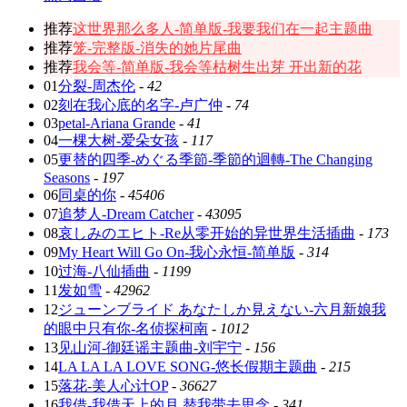
推荐
这世界那么多人-简单版-我要我们在一起主题曲
推荐
笼-完整版-消失的她片尾曲
推荐
我会等-简单版-我会等枯树生出芽 开出新的花
01
分裂-周杰伦
-
42
02
刻在我心底的名字-卢广仲
-
74
03
petal-Ariana Grande
-
41
04
一棵大树-爱朵女孩
-
117
05
更替的四季-めぐる季節-季節的迴轉-The Changing
Seasons
-
197
06
同桌的你
-
45406
07
追梦人-Dream Catcher
-
43095
08
哀しみのエヒト-Re从零开始的异世界生活插曲
-
173
09
My Heart Will Go On-我心永恒-简单版
-
314
10
过海-八仙插曲
-
1199
11
发如雪
-
42962
12
ジューンブライド あなたしか見えない-六月新娘我
的眼中只有你-名侦探柯南
-
1012
13
见山河-御廷谣主题曲-刘宇宁
-
156
14
LA LA LA LOVE SONG-悠长假期主题曲
-
215
15
落花-美人心计OP
-
36627
16
我借-我借天上的月 替我带去思念
-
341