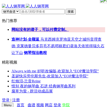
搜索
热门推荐
网站没有的谱子，可以付费定制。
造神计划-全额返
马克西姆
克罗地亚
天空之城
抖音
理查
德·克莱德曼
贝多芬
毛不易
邓丽君
幻昼
洛天依
班得瑞
久石
让
下山
钢琴指法教程
精彩视频
Always with me 好听改编版-欢迎加入“EOP魔法学院”
圣诞快乐劳伦斯先生-欢迎加入“EOP魔法学院”
红烛泪-兰音Reine
惜别 夜的钢琴曲 石进 经典钢琴曲系列
腐草为萤 - 群活动成品展
登录
|
注册
首页
曲谱
视频
网店
登录
学院
Menu