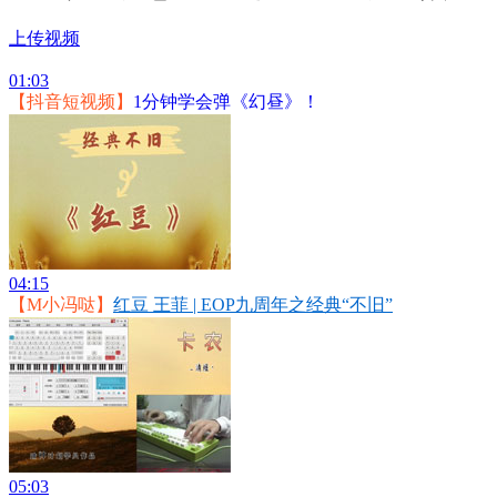
上传视频
01:03
【抖音短视频】
1分钟学会弹《幻昼》！
04:15
【M小冯哒】
红豆 王菲 | EOP九周年之经典“不旧”
05:03