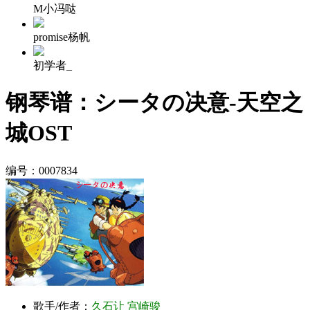
M小冯哒
promise杨帆
初学者_
钢琴谱：シータの决意-天空之
城OST
编号：0007834
歌手/作者：
久石让
宫崎骏