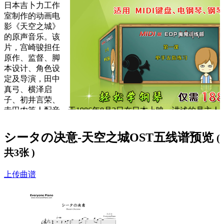
日本吉卜力工作
室制作的动画电
影《天空之城》
的原声音乐。该
片，宫崎骏担任
原作、监督、脚
本设计、角色设
定及导演，田中
真弓、横泽启
子、初井言荣、
寺田农等人配音，于1986年8月2日在日本上映。讲述的是主人
公少女希达和少年巴鲁以及海盗、军队、穆斯卡等寻找天空之
城拉普达（Laputa）的历险记。
シータの决意-天空之城OST五线谱预览
(
且此曲由音乐家久石让作曲。久石让是一个非常活跃的音乐创
共3张 )
作人，大师就是大师，所有音乐都是没有语言的，是哼唱的旋
律，充满了奇幻的风情，他的曲风像天山的画面一样空灵，听
上传曲谱
起来仿如洞穿心底的一缕情绪。
这里我们提供
シータの决意钢琴谱
，大家可以
免费下载学习
。