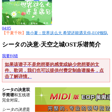
04:05
【千夏千秋】
致小夏：世界这么大 希望还能遇见你-EOP舰队
シータの决意-天空之城OST乐谱简介
我要纠错
如果该谱子不是您想要的感觉或缺少您想要的文
件、歌词，我们也可以提供付费定制曲谱服务，点
击了解详情。
シータの决意双
手简谱
和五线谱
完全对应。
シータの决意
是