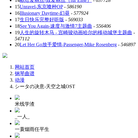
14
献给爱丽丝-致爱丽丝（für Elise）
-
637728
15
Unravel-东京喰种OP
-
586190
16
Illusionary Daytime-幻昼
-
577924
17
生日快乐完整好听版
-
569033
18
See You Again-速度与激情7主题曲
-
556406
19
人生的旋转木马 - 宫崎骏动画哈尔的移动城堡主题曲
-
547112
20
Let Her Go放手爱情-Passenger-Mike Rosenberg
-
546897
网站首页
钢琴曲谱
动漫
シータの决意-天空之城OST
米线学渣
_一人_
一蓑烟雨任平生