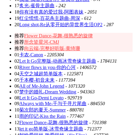
17
炙光-雀骨主题曲
-
242
18
你有没有真的爱过我-阿图表妹
-
2051
19
红尘慌慌-百花杀主题曲-周深
-
612
20
Long shot-Re从零开始的异世界生活OP2
-
287
推荐
Flower Dance-花舞-很熟悉的旋律
推荐
所念皆星河-CMJ
推荐
向云端-完整好听版-黄绮珊
01
卡农-Canon
-
2205304
02
Let It Go完整版-动画冰雪奇缘主题曲
-
1784131
03
River flows in you-你的心河
-
1406572
04
天空之城超简单版本
-
1225871
05
千本樱-初音未来
-
1177394
06
All of Me-John Legend
-
1071320
07
梦中的婚礼-Dream Wedding
-
943363
08
Let It Go-Demi Lovato
-
929719
09
Always with Me-千与千寻片尾曲
-
884550
10
菊次郎的夏天-Summer
-
880781
11
雨的印记-Kiss the Rain
-
777467
12
Flower Dance-花舞-很熟悉的旋律
-
731398
13
let it go简单版-冰雪奇缘主题曲
-
712377