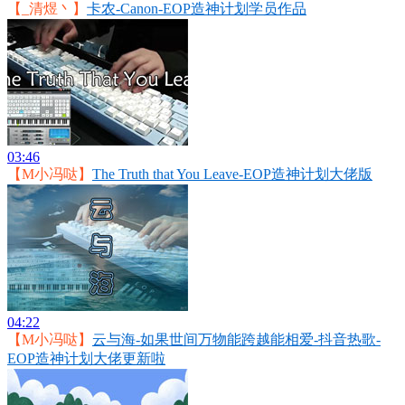
【_清煜丶】
卡农-Canon-EOP造神计划学员作品
03:46
【M小冯哒】
The Truth that You Leave-EOP造神计划大佬版
04:22
【M小冯哒】
云与海-如果世间万物能跨越能相爱-抖音热歌-
EOP造神计划大佬更新啦