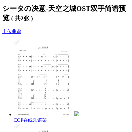
シータの决意-天空之城OST双手简谱预
览
( 共2张 )
上传曲谱
EOP在线乐谱架