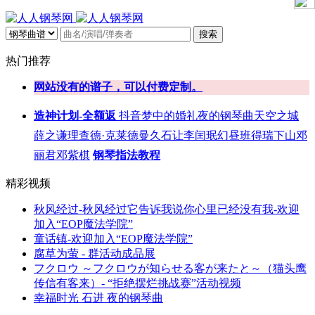
搜索
热门推荐
网站没有的谱子，可以付费定制。
造神计划-全额返
抖音
梦中的婚礼
夜的钢琴曲
天空之城
薛之谦
理查德·克莱德曼
久石让
李闰珉
幻昼
班得瑞
下山
邓
丽君
邓紫棋
钢琴指法教程
精彩视频
秋风经过-秋风经过它告诉我说你心里已经没有我-欢迎
加入“EOP魔法学院”
童话镇-欢迎加入“EOP魔法学院”
腐草为萤 - 群活动成品展
フクロウ ～フクロウが知らせる客が来たと～（猫头鹰
传信有客来）- “拒绝摆烂挑战赛”活动视频
幸福时光 石进 夜的钢琴曲