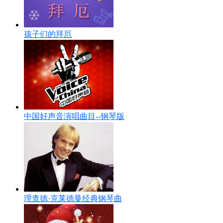
孩子们的拜厄
中国好声音演唱曲目--钢琴版
理查德·克莱德曼经典钢琴曲