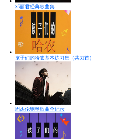
邓丽君经典歌曲集
孩子们的哈农基本练习集（共31首）
周杰伦钢琴歌曲全记录