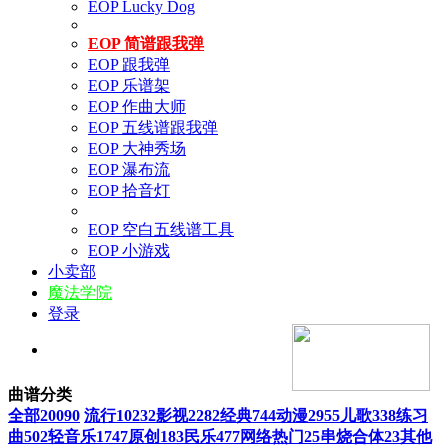
EOP Lucky Dog
EOP 简谱跟我弹
EOP 跟我弹
EOP 乐谱架
EOP 作曲大师
EOP 五线谱跟我弹
EOP 大神秀场
EOP 瀑布流
EOP 拾音灯
EOP 空白五线谱工具
EOP 小游戏
小卖部
魔法学院
登录
曲谱分类
全部
20090
流行
10232
影视
2282
经典
744
动漫
2955
儿歌
338
练习
曲
502
轻音乐
1747
原创
183
民乐
477
网络热门
25
串烧合体
23
其他