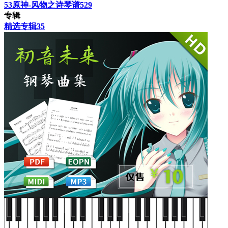
53
原神-风物之诗琴谱
529
专辑
精选专辑
35