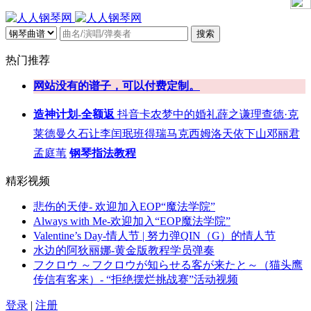
搜索
热门推荐
网站没有的谱子，可以付费定制。
造神计划-全额返
抖音
卡农
梦中的婚礼
薛之谦
理查德·克
莱德曼
久石让
李闰珉
班得瑞
马克西姆
洛天依
下山
邓丽君
孟庭苇
钢琴指法教程
精彩视频
悲伤的天使- 欢迎加入EOP“魔法学院”
Always with Me-欢迎加入“EOP魔法学院”
Valentine’s Day-情人节 | 努力弹QIN（G）的情人节
水边的阿狄丽娜-黄金版教程学员弹奏
フクロウ ～フクロウが知らせる客が来たと～（猫头鹰
传信有客来）- “拒绝摆烂挑战赛”活动视频
登录
|
注册