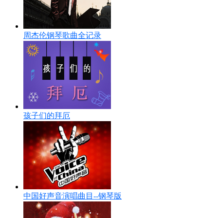
周杰伦钢琴歌曲全记录
孩子们的拜厄
中国好声音演唱曲目--钢琴版