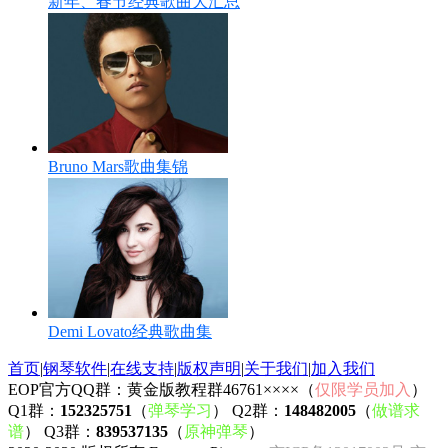
新年、春节经典歌曲大汇总
Bruno Mars歌曲集锦
Demi Lovato经典歌曲集
首页
|
钢琴软件
|
在线支持
|
版权声明
|
关于我们
|
加入我们
EOP官方QQ群：黄金版教程群46761××××（
仅限学员加入
）
Q1群：
152325751
（
弹琴学习
） Q2群：
148482005
（
做谱求
谱
） Q3群：
839537135
（
原神弹琴
）