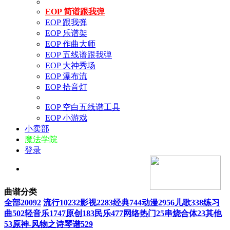
EOP 简谱跟我弹
EOP 跟我弹
EOP 乐谱架
EOP 作曲大师
EOP 五线谱跟我弹
EOP 大神秀场
EOP 瀑布流
EOP 拾音灯
EOP 空白五线谱工具
EOP 小游戏
小卖部
魔法学院
登录
曲谱分类
全部
20092
流行
10232
影视
2283
经典
744
动漫
2956
儿歌
338
练习
曲
502
轻音乐
1747
原创
183
民乐
477
网络热门
25
串烧合体
23
其他
53
原神-风物之诗琴谱
529