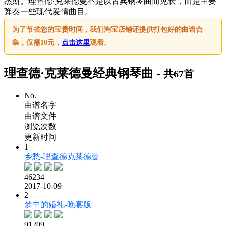
杰斯。理查德·克莱德曼不是以古典钢琴曲而见长，而是主要
弹奏一些现代爱情曲目。
为了节省您的宝贵时间，我们淘宝店铺还提供打包好的曲谱合
集，仅需10元，
点击这里
观看。
理查德·克莱德曼经典钢琴曲 -
共67首
No.
曲谱名字
曲谱文件
浏览次数
更新时间
1
乡愁-理查德克莱德曼
46234
2017-10-09
2
梦中的婚礼-晚宴版
91209