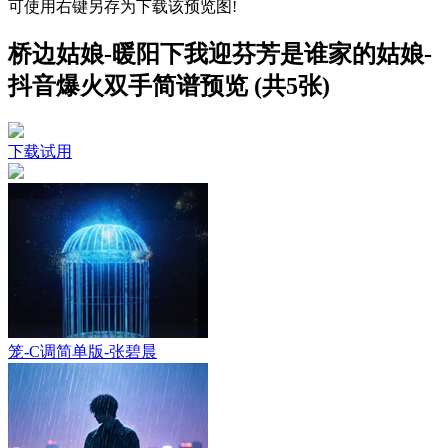
可使用右键另存为下载该预览图!
桥边姑娘-暖阳下我迎芬芳是谁家的姑娘-
抖音爆火双手简谱预览 (共5张)
下载试用
笼-C调简单版-张碧晨