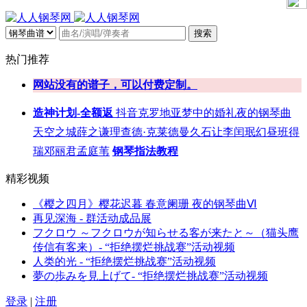
搜索
热门推荐
网站没有的谱子，可以付费定制。
造神计划-全额返
抖音
克罗地亚
梦中的婚礼
夜的钢琴曲
天空之城
薛之谦
理查德·克莱德曼
久石让
李闰珉
幻昼
班得
瑞
邓丽君
孟庭苇
钢琴指法教程
精彩视频
《樱之四月》樱花迟暮 春意阑珊 夜的钢琴曲Ⅵ
再见深海 - 群活动成品展
フクロウ ～フクロウが知らせる客が来たと～（猫头鹰
传信有客来）- “拒绝摆烂挑战赛”活动视频
人类的光 - “拒绝摆烂挑战赛”活动视频
夢の歩みを見上げて- “拒绝摆烂挑战赛”活动视频
登录
|
注册