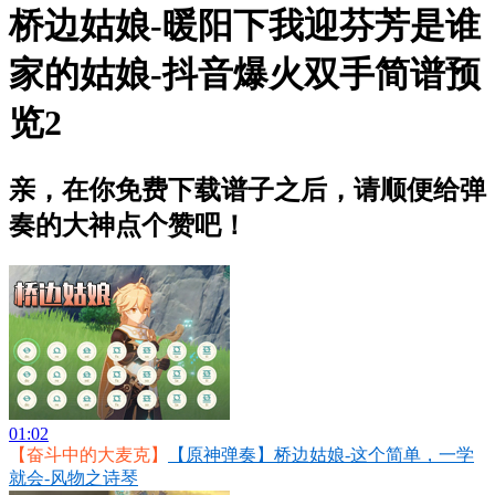
桥边姑娘-暖阳下我迎芬芳是谁
家的姑娘-抖音爆火双手简谱预
览2
亲，在你免费下载谱子之后，请顺便给弹
奏的大神点个赞吧！
01:02
【奋斗中的大麦克】
【原神弹奏】桥边姑娘-这个简单，一学
就会-风物之诗琴