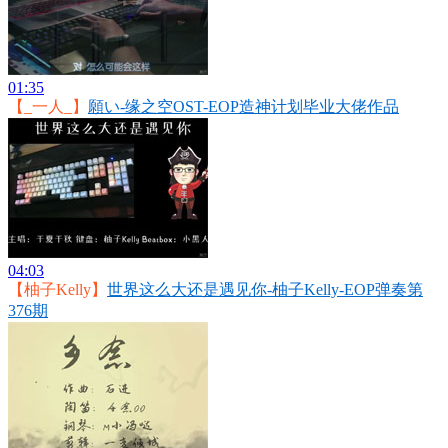
01:35
【_一人_】
願い-缘之空OST-EOP造神计划毕业大佬作品
04:03
【柚子Kelly】
世界这么大还是遇见你-柚子Kelly-EOP弹奏第
376期