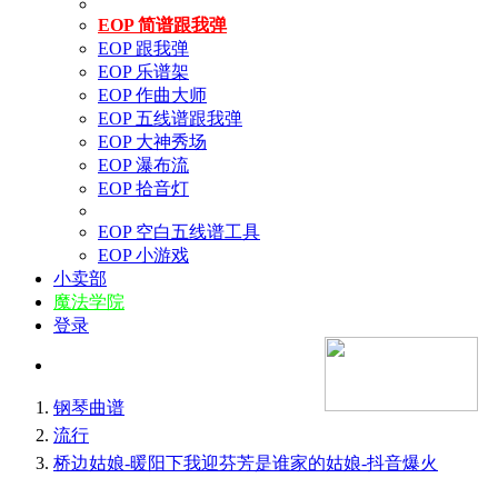
EOP 简谱跟我弹
EOP 跟我弹
EOP 乐谱架
EOP 作曲大师
EOP 五线谱跟我弹
EOP 大神秀场
EOP 瀑布流
EOP 拾音灯
EOP 空白五线谱工具
EOP 小游戏
小卖部
魔法学院
登录
钢琴曲谱
流行
桥边姑娘-暖阳下我迎芬芳是谁家的姑娘-抖音爆火