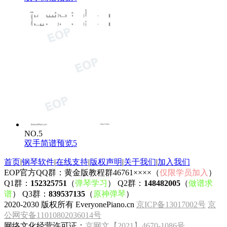
NO.5
双手简谱预览5
首页
|
钢琴软件
|
在线支持
|
版权声明
|
关于我们
|
加入我们
EOP官方QQ群：黄金版教程群46761××××（
仅限学员加入
）
Q1群：
152325751
（
弹琴学习
） Q2群：
148482005
（
做谱求
谱
） Q3群：
839537135
（
原神弹琴
）
2020-2030 版权所有 EveryonePiano.cn
京ICP备13017002号
京
公网安备11010802036014号
网络文化经营许可证：
京网文【2021】4670-1086号