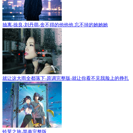
抽离-徐良-刘丹萌-舍不得的他他他 忘不掉的她她她
就让这大雨全都落下-原调完整版-就让你看不见我脸上的挣扎
铃芽之旅-简单完整版