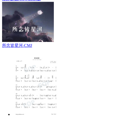
所念皆星河-CMJ