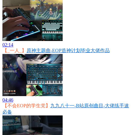
02:14
【_一人_】
原神主题曲-EOP造神计划毕业大佬作品
04:46
【不会EOP的学生党】
九九八十一-B站原创曲目-大佬练手速
必备