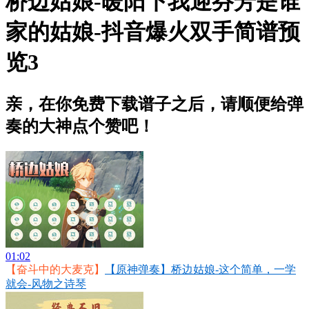
桥边姑娘-暖阳下我迎芬芳是谁
家的姑娘-抖音爆火双手简谱预
览3
亲，在你免费下载谱子之后，请顺便给弹
奏的大神点个赞吧！
01:02
【奋斗中的大麦克】
【原神弹奏】桥边姑娘-这个简单，一学
就会-风物之诗琴