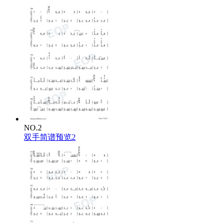
NO.2
双手简谱预览2