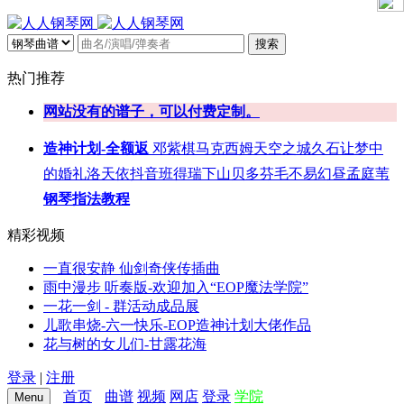
搜索
热门推荐
网站没有的谱子，可以付费定制。
造神计划-全额返
邓紫棋
马克西姆
天空之城
久石让
梦中
的婚礼
洛天依
抖音
班得瑞
下山
贝多芬
毛不易
幻昼
孟庭苇
钢琴指法教程
精彩视频
一直很安静 仙剑奇侠传插曲
雨中漫步 听奏版-欢迎加入“EOP魔法学院”
一花一剑 - 群活动成品展
儿歌串烧-六一快乐-EOP造神计划大佬作品
花与树的女儿们-甘露花海
登录
|
注册
首页
曲谱
视频
网店
登录
学院
Menu