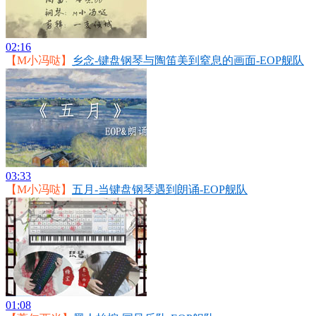
02:16
【M小冯哒】
乡念-键盘钢琴与陶笛美到窒息的画面-EOP舰队
03:33
【M小冯哒】
五月-当键盘钢琴遇到朗诵-EOP舰队
01:08