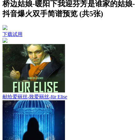
桥边姑娘-暖阳下我迎芬芳是谁家的姑娘-
抖音爆火双手简谱预览 (共5张)
下载试用
献给爱丽丝-致爱丽丝-für Elise