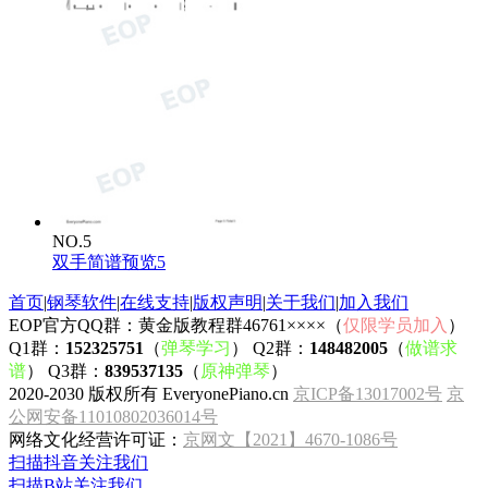
NO.5
双手简谱预览5
首页
|
钢琴软件
|
在线支持
|
版权声明
|
关于我们
|
加入我们
EOP官方QQ群：黄金版教程群46761××××（
仅限学员加入
）
Q1群：
152325751
（
弹琴学习
） Q2群：
148482005
（
做谱求
谱
） Q3群：
839537135
（
原神弹琴
）
2020-2030 版权所有 EveryonePiano.cn
京ICP备13017002号
京
公网安备11010802036014号
网络文化经营许可证：
京网文【2021】4670-1086号
扫描抖音关注我们
扫描B站关注我们