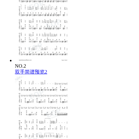
NO.2
双手简谱预览2