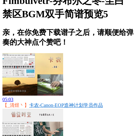
Fimbulvetr-芬布尔之冬-尘白
禁区BGM双手简谱预览5
亲，在你免费下载谱子之后，请顺便给弹
奏的大神点个赞吧！
05:03
【_清煜丶】
卡农-Canon-EOP造神计划学员作品