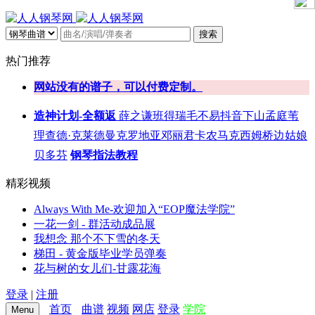
搜索
热门推荐
网站没有的谱子，可以付费定制。
造神计划-全额返
薛之谦
班得瑞
毛不易
抖音
下山
孟庭苇
理查德·克莱德曼
克罗地亚
邓丽君
卡农
马克西姆
桥边姑娘
贝多芬
钢琴指法教程
精彩视频
Always With Me-欢迎加入“EOP魔法学院”
一花一剑 - 群活动成品展
我想念 那个不下雪的冬天
梯田 - 黄金版毕业学员弹奏
花与树的女儿们-甘露花海
登录
|
注册
首页
曲谱
视频
网店
登录
学院
Menu