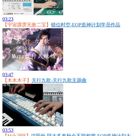
03:23
【宇宙霹雳无敌二宝】
错位时空-EOP造神计划学员作品
03:47
【木木木子】
天行九歌-天行九歌主题曲
03:53
【M小冯哒】
沈园外-隔太多春秋会不能相拥-EOP造神计划大