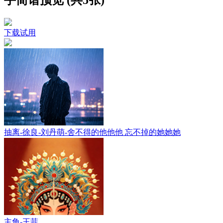
下载试用
抽离-徐良-刘丹萌-舍不得的他他他 忘不掉的她她她
主角-王菲