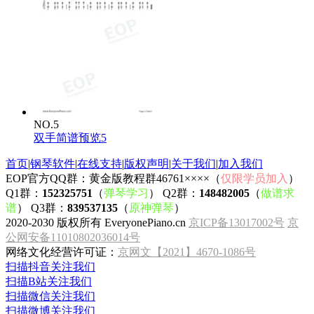
NO.5
双手简谱预览5
首页
|
钢琴软件
|
在线支持
|
版权声明
|
关于我们
|
加入我们
EOP官方QQ群：黄金版教程群46761××××（
仅限学员加入
）
Q1群：
152325751
（
弹琴学习
） Q2群：
148482005
（
做谱求
谱
） Q3群：
839537135
（
原神弹琴
）
2020-2030 版权所有 EveryonePiano.cn
京ICP备13017002号
京
公网安备11010802036014号
网络文化经营许可证：
京网文【2021】4670-1086号
扫描抖音关注我们
扫描B站关注我们
扫描微信关注我们
扫描微博关注我们