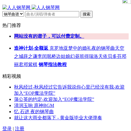
搜索
热门推荐
网站没有的谱子，可以付费定制。
造神计划-全额返
克罗地亚
梦中的婚礼
夜的钢琴曲
天空
之城
薛之谦
李闰珉
桥边姑娘
幻昼
班得瑞
洛天依
贝多芬
邓
丽君
邓紫棋
钢琴指法教程
精彩视频
秋风经过-秋风经过它告诉我说你心里已经没有我-欢迎
加入“EOP魔法学院”
蒲公英的约定-欢迎加入“EOP魔法学院”
清润玉响 原神BGM
忆 石进 夜的钢琴曲
就让这大雨全都落下 - 黄金版毕业大佬弹奏
登录
|
注册