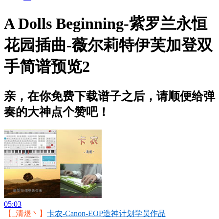
A Dolls Beginning-紫罗兰永恒
花园插曲-薇尔莉特伊芙加登双
手简谱预览2
亲，在你免费下载谱子之后，请顺便给弹
奏的大神点个赞吧！
05:03
【_清煜丶】
卡农-Canon-EOP造神计划学员作品