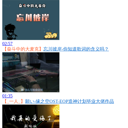
02:57
【奋斗中的大麦克】
忘川彼岸-你知道歌词的含义吗？
01:35
【_一人_】
願い-缘之空OST-EOP造神计划毕业大佬作品