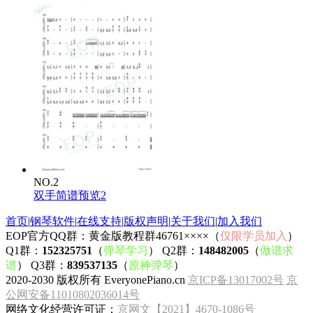
NO.2
双手简谱预览2
首页
|
钢琴软件
|
在线支持
|
版权声明
|
关于我们
|
加入我们
EOP官方QQ群：黄金版教程群46761××××（
仅限学员加入
）
Q1群：
152325751
（
弹琴学习
） Q2群：
148482005
（
做谱求
谱
） Q3群：
839537135
（
原神弹琴
）
2020-2030 版权所有 EveryonePiano.cn
京ICP备13017002号
京
公网安备11010802036014号
网络文化经营许可证：
京网文【2021】4670-1086号