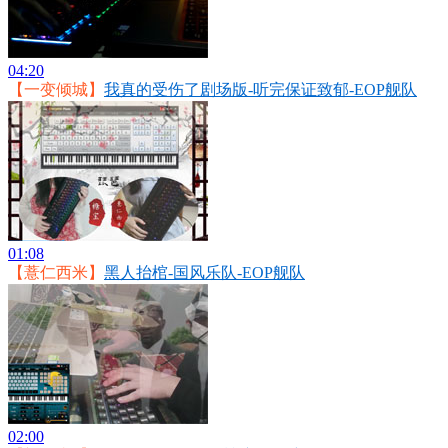
04:20
【一变倾城】
我真的受伤了剧场版-听完保证致郁-EOP舰队
01:08
【薏仁西米】
黑人抬棺-国风乐队-EOP舰队
02:00