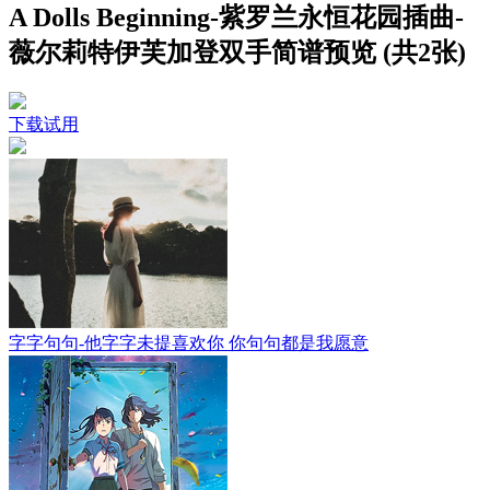
A Dolls Beginning-紫罗兰永恒花园插曲-
薇尔莉特伊芙加登双手简谱预览 (共2张)
下载试用
字字句句-他字字未提喜欢你 你句句都是我愿意