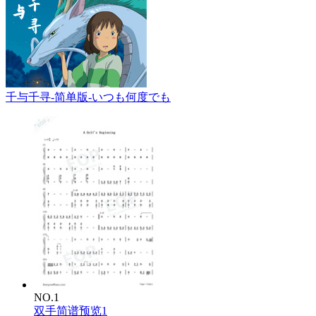
千与千寻-简单版-いつも何度でも
NO.1
双手简谱预览1