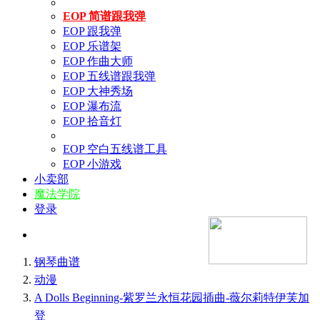
EOP 简谱跟我弹
EOP 跟我弹
EOP 乐谱架
EOP 作曲大师
EOP 五线谱跟我弹
EOP 大神秀场
EOP 瀑布流
EOP 拾音灯
EOP 空白五线谱工具
EOP 小游戏
小卖部
魔法学院
登录
钢琴曲谱
动漫
A Dolls Beginning-紫罗兰永恒花园插曲-薇尔莉特伊芙加
登