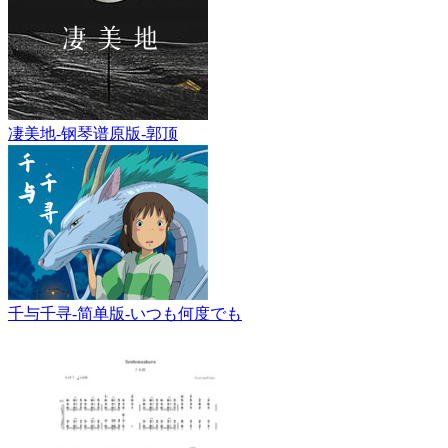
凄美地-钢琴谱原版-郭顶
千与千寻-简单版-いつも何度でも