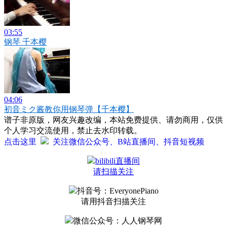
03:55
钢琴 千本樱
04:06
初音ミク酱教你用钢琴弹【千本樱】
谱子非原版，网友兴趣改编，本站免费提供、请勿商用，仅供
个人学习交流使用，禁止去水印转载。
点击这里
关注微信公众号、B站直播间、抖音短视频
bilibili直播间
请扫描关注
抖音号：EveryonePiano
请用抖音扫描关注
微信公众号：人人钢琴网