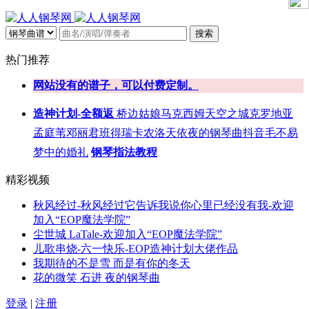
搜索
热门推荐
网站没有的谱子，可以付费定制。
造神计划-全额返
桥边姑娘
马克西姆
天空之城
克罗地亚
孟庭苇
邓丽君
班得瑞
卡农
洛天依
夜的钢琴曲
抖音
毛不易
梦中的婚礼
钢琴指法教程
精彩视频
秋风经过-秋风经过它告诉我说你心里已经没有我-欢迎
加入“EOP魔法学院”
尘世城 LaTale-欢迎加入“EOP魔法学院”
儿歌串烧-六一快乐-EOP造神计划大佬作品
我期待的不是雪 而是有你的冬天
花的微笑 石进 夜的钢琴曲
登录
|
注册