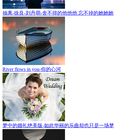
抽离-徐良-刘丹萌-舍不得的他他他 忘不掉的她她她
River flows in you-你的心河
梦中的婚礼绝美版-如此华丽的乐曲却也只是一场梦