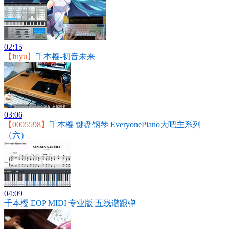
02:15
【fuyu】
千本樱-初音未来
03:06
【0005598】
千本樱 键盘钢琴 EveryonePiano大吧主系列
（六）
04:09
千本樱 EOP MIDI 专业版 五线谱跟弹