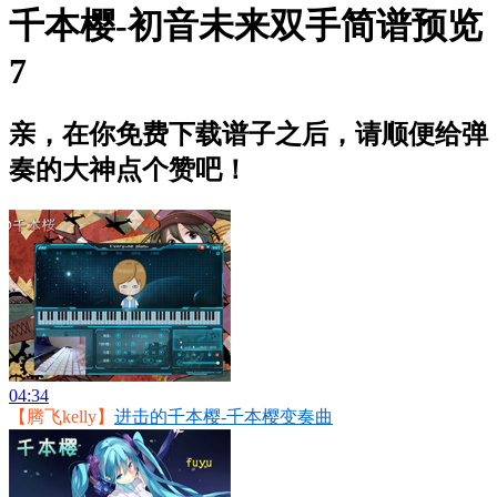
千本樱-初音未来双手简谱预览
7
亲，在你免费下载谱子之后，请顺便给弹
奏的大神点个赞吧！
04:34
【腾飞kelly】
进击的千本樱-千本樱变奏曲