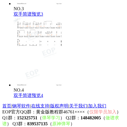
NO.3
双手简谱预览3
NO.4
双手简谱预览4
首页
|
钢琴软件
|
在线支持
|
版权声明
|
关于我们
|
加入我们
EOP官方QQ群：黄金版教程群46761××××（
仅限学员加入
）
Q1群：
152325751
（
弹琴学习
） Q2群：
148482005
（
做谱求
谱
） Q3群：
839537135
（
原神弹琴
）