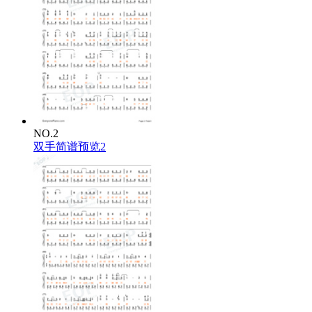
NO.2
双手简谱预览2