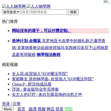
搜索
热门推荐
网站没有的谱子，可以付费定制。
造神计划-全额返
克罗地亚
卡农
梦中的婚礼
薛之谦
理查
德·克莱德曼
桥边姑娘
班得瑞
马克西姆
贝多芬
下山
邓丽君
孟庭苇
邓紫棋
钢琴指法教程
精彩视频
女人花-欢迎加入“EOP魔法学院”
黄裙舞女 原创钢琴曲- 欢迎加入“EOP魔法学院”
China-P - 群活动成品展
浮游 - 黄金版毕业学员弹奏
女主人的叮咛 | 来自甘露花海的治愈之声
登录
|
注册
首页
曲谱
视频
网店
登录
学院
Menu