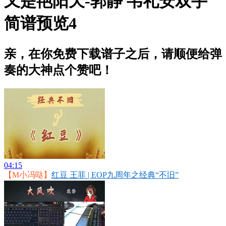
又是艳阳天-郭静 韦礼安双手
简谱预览4
亲，在你免费下载谱子之后，请顺便给弹
奏的大神点个赞吧！
04:15
【M小冯哒】
红豆 王菲 | EOP九周年之经典“不旧”