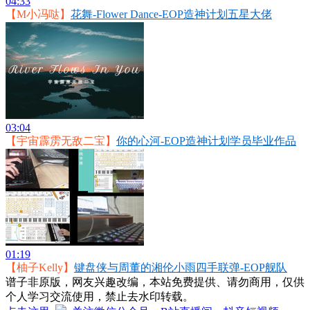
04:33
【M小冯哒】
花舞-Flower Dance-EOP造神计划五星大佬
03:04
【宇宙霹雳无敌二宝】
你的心河-EOP造神计划学员毕业作品
01:19
【柚子Kelly】
键盘侠与周董的湘伦小雨四手联弹-EOP舰队
谱子非原版，网友兴趣改编，本站免费提供、请勿商用，仅供
个人学习交流使用，禁止去水印转载。