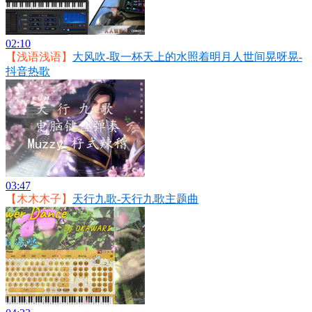
02:10
【浅语浅语】
大风吹-取一杯天上的水照着明月人世间晃呀晃-
抖音热歌
03:47
【木木木子】
天行九歌-天行九歌主题曲