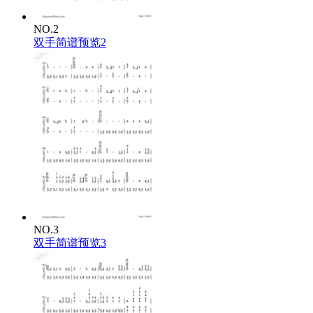
NO.2
双手简谱预览2
NO.3
双手简谱预览3