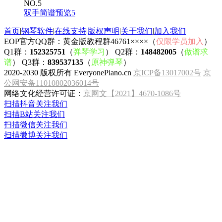
NO.5
双手简谱预览5
首页
|
钢琴软件
|
在线支持
|
版权声明
|
关于我们
|
加入我们
EOP官方QQ群：黄金版教程群46761××××（
仅限学员加入
）
Q1群：
152325751
（
弹琴学习
） Q2群：
148482005
（
做谱求
谱
） Q3群：
839537135
（
原神弹琴
）
2020-2030 版权所有 EveryonePiano.cn
京ICP备13017002号
京
公网安备11010802036014号
网络文化经营许可证：
京网文【2021】4670-1086号
扫描抖音关注我们
扫描B站关注我们
扫描微信关注我们
扫描微博关注我们