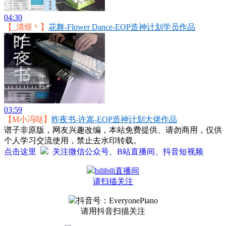
04:30
【_清煜丶】
花舞-Flower Dance-EOP造神计划学员作品
03:59
【M小冯哒】
昨夜书-许嵩-EOP造神计划大佬作品
谱子非原版，网友兴趣改编，本站免费提供、请勿商用，仅供
个人学习交流使用，禁止去水印转载。
点击这里
关注微信公众号、B站直播间、抖音短视频
bilibili直播间
请扫描关注
抖音号：EveryonePiano
请用抖音扫描关注