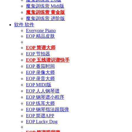
魔鬼训练营 Midi版
魔鬼训练营 黄金版
魔鬼训练营 进阶版
软件
软件
Everyone Piano
EOP 精品皮肤
EOP 简谱大师
EOP 节拍器
EOP 五线谱识谱快手
EOP 番茄时间
EOP 录像大师
EOP 录音大师
EOP MIDI版
EOP 人人钢琴谱
EOP 钢琴谱小程序
EOP 练耳大师
EOP 钢琴指法跟我弹
EOP 简谱APP
EOP Lucky Dog