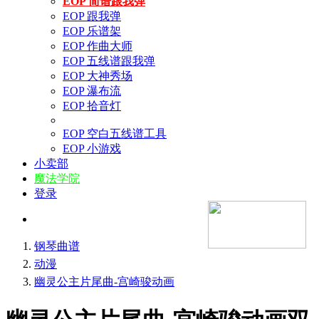
EOP 简谱跟我弹
EOP 跟我弹
EOP 乐谱架
EOP 作曲大师
EOP 五线谱跟我弹
EOP 大神秀场
EOP 瀑布流
EOP 拾音灯
EOP 空白五线谱工具
EOP 小游戏
小卖部
魔法学院
登录
钢琴曲谱
动漫
幽灵公主片尾曲-宫崎骏动画