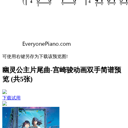
可使用右键另存为下载该预览图!
幽灵公主片尾曲-宫崎骏动画双手简谱预
览 (共5张)
下载试用