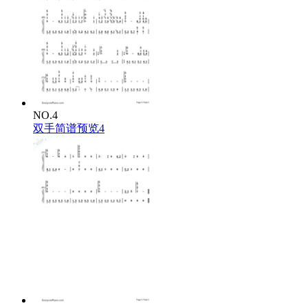
NO.4
双手简谱预览4