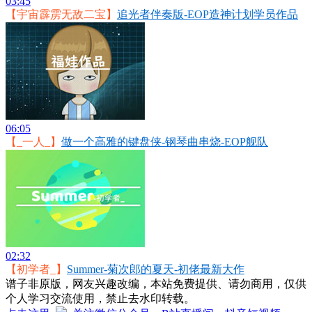
03:45
【宇宙霹雳无敌二宝】
追光者伴奏版-EOP造神计划学员作品
06:05
【_一人_】
做一个高雅的键盘侠-钢琴曲串烧-EOP舰队
02:32
【初学者_】
Summer-菊次郎的夏天-初佬最新大作
谱子非原版，网友兴趣改编，本站免费提供、请勿商用，仅供
个人学习交流使用，禁止去水印转载。