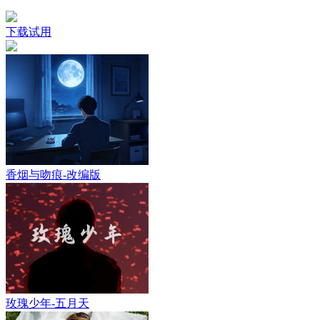
下载试用
香烟与吻痕-改编版
玫瑰少年-五月天