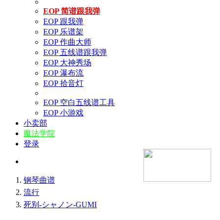
EOP 简谱跟我弹
EOP 跟我弹
EOP 乐谱架
EOP 作曲大师
EOP 五线谱跟我弹
EOP 大神秀场
EOP 瀑布流
EOP 拾音灯
EOP 空白五线谱工具
EOP 小游戏
小卖部
魔法学院
登录
钢琴曲谱
流行
死别-シャノン-GUMI