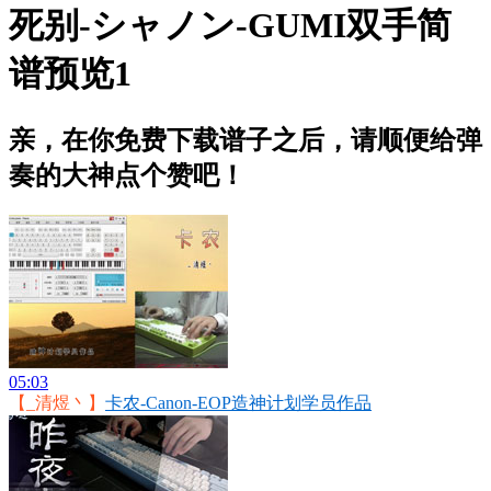
死别-シャノン-GUMI双手简
谱预览1
亲，在你免费下载谱子之后，请顺便给弹
奏的大神点个赞吧！
05:03
【_清煜丶】
卡农-Canon-EOP造神计划学员作品