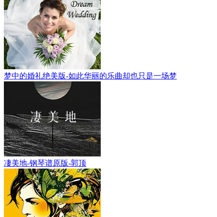
梦中的婚礼绝美版-如此华丽的乐曲却也只是一场梦
凄美地-钢琴谱原版-郭顶