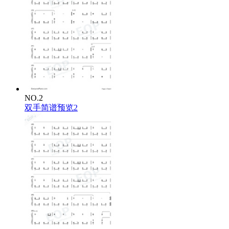
NO.2
双手简谱预览2