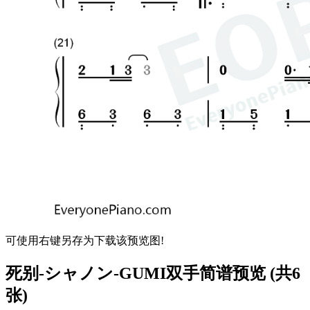
可使用右键另存为下载该预览图!
死别-シャノン-GUMI双手简谱预览 (共6
张)