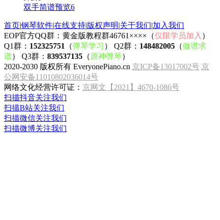
双手简谱预览6
首页
|
钢琴软件
|
在线支持
|
版权声明
|
关于我们
|
加入我们
EOP官方QQ群：黄金版教程群46761××××（
仅限学员加入
）
Q1群：
152325751
（
弹琴学习
） Q2群：
148482005
（
做谱求
谱
） Q3群：
839537135
（
原神弹琴
）
2020-2030 版权所有 EveryonePiano.cn
京ICP备13017002号
京
公网安备11010802036014号
网络文化经营许可证：
京网文【2021】4670-1086号
扫描抖音关注我们
扫描B站关注我们
扫描微信关注我们
扫描微博关注我们