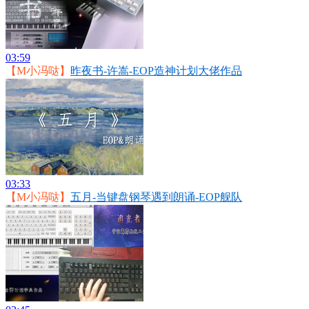
03:59
【M小冯哒】
昨夜书-许嵩-EOP造神计划大佬作品
03:33
【M小冯哒】
五月-当键盘钢琴遇到朗诵-EOP舰队