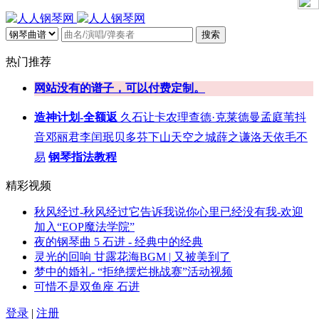
搜索
热门推荐
网站没有的谱子，可以付费定制。
造神计划-全额返
久石让
卡农
理查德·克莱德曼
孟庭苇
抖
音
邓丽君
李闰珉
贝多芬
下山
天空之城
薛之谦
洛天依
毛不
易
钢琴指法教程
精彩视频
秋风经过-秋风经过它告诉我说你心里已经没有我-欢迎
加入“EOP魔法学院”
夜的钢琴曲 5 石进 - 经典中的经典
灵光的回响 甘露花海BGM | 又被美到了
梦中的婚礼- “拒绝摆烂挑战赛”活动视频
可惜不是双鱼座 石进
登录
|
注册