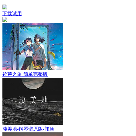
下载试用
铃芽之旅-简单完整版
凄美地-钢琴谱原版-郭顶