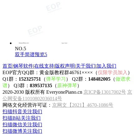
NO.5
双手简谱预览5
首页
|
钢琴软件
|
在线支持
|
版权声明
|
关于我们
|
加入我们
EOP官方QQ群：黄金版教程群46761××××（
仅限学员加入
）
Q1群：
152325751
（
弹琴学习
） Q2群：
148482005
（
做谱求
谱
） Q3群：
839537135
（
原神弹琴
）
2020-2030 版权所有 EveryonePiano.cn
京ICP备13017002号
京
公网安备11010802036014号
网络文化经营许可证：
京网文【2021】4670-1086号
扫描抖音关注我们
扫描B站关注我们
扫描微信关注我们
扫描微博关注我们