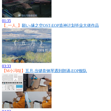
01:35
【_一人_】
願い-缘之空OST-EOP造神计划毕业大佬作品
03:33
【M小冯哒】
五月-当键盘钢琴遇到朗诵-EOP舰队