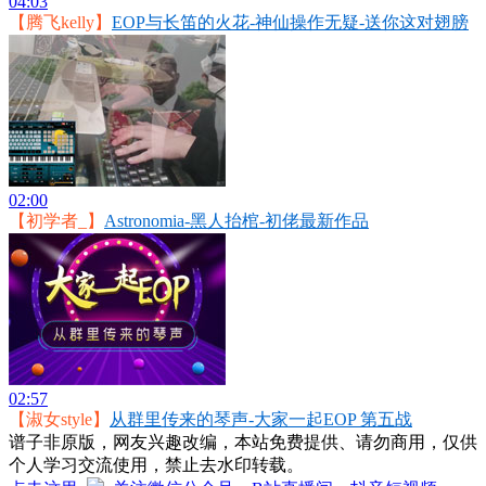
04:03
【腾飞kelly】
EOP与长笛的火花-神仙操作无疑-送你这对翅膀
02:00
【初学者_】
Astronomia-黑人抬棺-初佬最新作品
02:57
【淑女style】
从群里传来的琴声-大家一起EOP 第五战
谱子非原版，网友兴趣改编，本站免费提供、请勿商用，仅供
个人学习交流使用，禁止去水印转载。