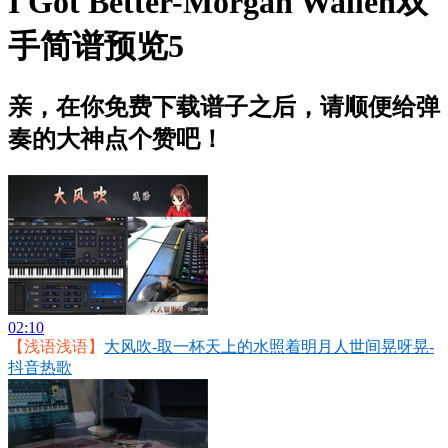
I Got Better-Morgan Wallen双
手简谱预览5
亲，在你免费下载谱子之后，请顺便给弹
奏的大神点个赞吧！
02:10
【浅语浅语】
大风吹-取一杯天上的水照着明月人世间晃呀晃-
抖音热歌