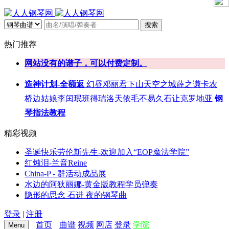
搜索
热门推荐
网站没有的谱子，可以付费定制。
造神计划-全额返
幻昼
邓丽君
下山
天空之城
薛之谦
卡农
桥边姑娘
李闰珉
班得瑞
洛天依
毛不易
久石让
克罗地亚
钢
琴指法教程
精彩视频
圣诞快乐劳伦斯先生-欢迎加入“EOP魔法学院”
红烛泪-兰音Reine
China-P - 群活动成品展
水边的阿狄丽娜-黄金版教程学员弹奏
隐形的思念 石进 夜的钢琴曲
登录
|
注册
首页
曲谱
视频
网店
登录
学院
Menu