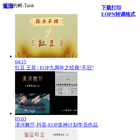
倔强的树-Tank
返回
下载打印
EOPN转调格式
04:15
红豆 王菲 | EOP九周年之经典“不旧”
05:03
漠河舞厅-抖音-EOP造神计划学员作品