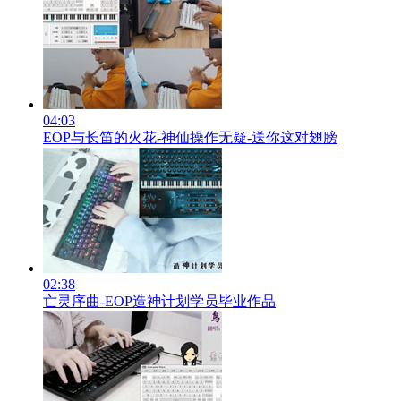
04:03
EOP与长笛的火花-神仙操作无疑-送你这对翅膀
02:38
亡灵序曲-EOP造神计划学员毕业作品