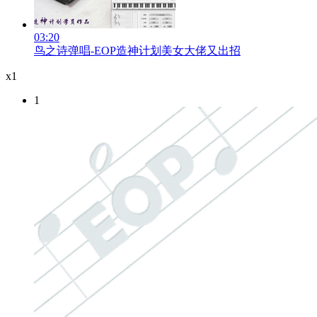
03:20
鸟之诗弹唱-EOP造神计划美女大佬又出招
x1
1