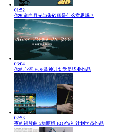
01:52
你知道白月光与朱砂痣是什么意思吗？
03:04
你的心河-EOP造神计划学员毕业作品
02:53
夜的钢琴曲 5华丽版-EOP造神计划学员作品