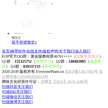
NO.5
双手简谱预览5
首页
|
钢琴软件
|
在线支持
|
版权声明
|
关于我们
|
加入我们
EOP官方QQ群：黄金版教程群46761××××（
仅限学员加入
）
Q1群：
152325751
（
弹琴学习
） Q2群：
148482005
（
做谱求
谱
） Q3群：
839537135
（
原神弹琴
）
2020-2030 版权所有 EveryonePiano.cn
京ICP备13017002号
京
公网安备11010802036014号
网络文化经营许可证：
京网文【2021】4670-1086号
扫描抖音关注我们
扫描B站关注我们
扫描微信关注我们
扫描微博关注我们