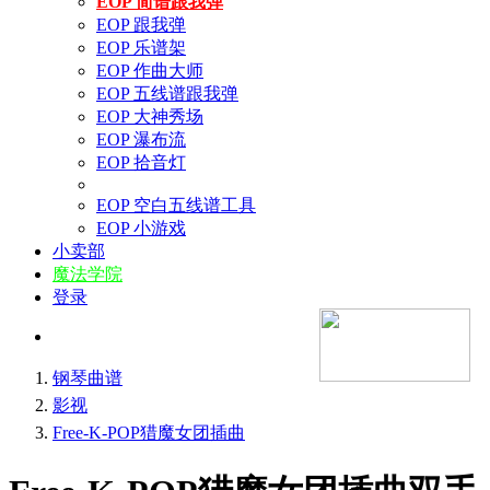
EOP 简谱跟我弹
EOP 跟我弹
EOP 乐谱架
EOP 作曲大师
EOP 五线谱跟我弹
EOP 大神秀场
EOP 瀑布流
EOP 拾音灯
EOP 空白五线谱工具
EOP 小游戏
小卖部
魔法学院
登录
钢琴曲谱
影视
Free-K-POP猎魔女团插曲