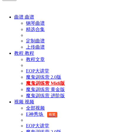
曲谱
曲谱
钢琴曲谱
精选合集
定制曲谱
上传曲谱
教程
教程
教程文章
EOP大讲堂
魔鬼训练营 2.0版
魔鬼训练营 Midi版
魔鬼训练营 黄金版
魔鬼训练营 进阶版
视频
视频
全部视频
E神秀场
有奖
EOP大讲堂
魔鬼训练营 2.0版