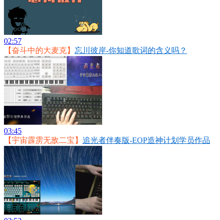
02:57
【奋斗中的大麦克】
忘川彼岸-你知道歌词的含义吗？
03:45
【宇宙霹雳无敌二宝】
追光者伴奏版-EOP造神计划学员作品