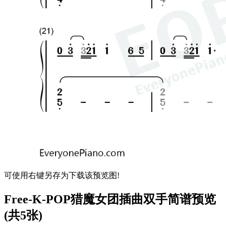
可使用右键另存为下载该预览图!
Free-K-POP猎魔女团插曲双手简谱预览
(共5张)