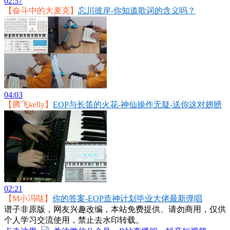
02:57
【奋斗中的大麦克】
忘川彼岸-你知道歌词的含义吗？
04:03
【腾飞kelly】
EOP与长笛的火花-神仙操作无疑-送你这对翅膀
02:21
【M小冯哒】
你的答案-EOP造神计划毕业大佬最新弹唱
谱子非原版，网友兴趣改编，本站免费提供、请勿商用，仅供
个人学习交流使用，禁止去水印转载。