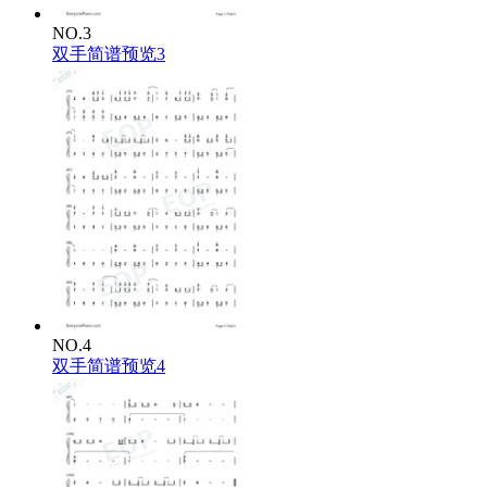
NO.3
双手简谱预览3
NO.4
双手简谱预览4