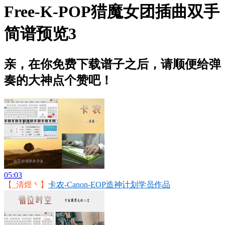
Free-K-POP猎魔女团插曲双手
简谱预览3
亲，在你免费下载谱子之后，请顺便给弹
奏的大神点个赞吧！
05:03
【_清煜丶】
卡农-Canon-EOP造神计划学员作品