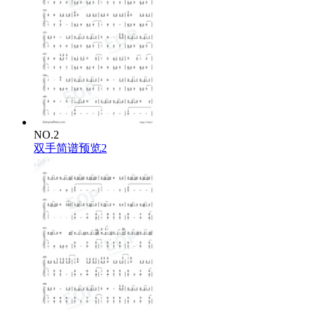
NO.2
双手简谱预览2