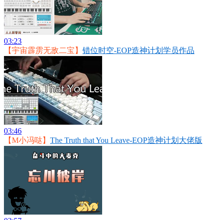
03:23
【宇宙霹雳无敌二宝】
错位时空-EOP造神计划学员作品
03:46
【M小冯哒】
The Truth that You Leave-EOP造神计划大佬版