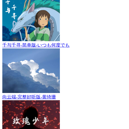
千与千寻-简单版-いつも何度でも
向云端-完整好听版-黄绮珊