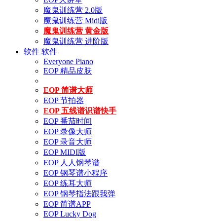
魔鬼训练营 2.0版
魔鬼训练营 Midi版
魔鬼训练营 黄金版
魔鬼训练营 进阶版
软件
软件
Everyone Piano
EOP 精品皮肤
EOP 简谱大师
EOP 节拍器
EOP 五线谱识谱快手
EOP 番茄时间
EOP 录像大师
EOP 录音大师
EOP MIDI版
EOP 人人钢琴谱
EOP 钢琴谱小程序
EOP 练耳大师
EOP 钢琴指法跟我弹
EOP 简谱APP
EOP Lucky Dog