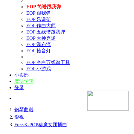
EOP 简谱跟我弹
EOP 跟我弹
EOP 乐谱架
EOP 作曲大师
EOP 五线谱跟我弹
EOP 大神秀场
EOP 瀑布流
EOP 拾音灯
EOP 空白五线谱工具
EOP 小游戏
小卖部
魔法学院
登录
钢琴曲谱
影视
Free-K-POP猎魔女团插曲