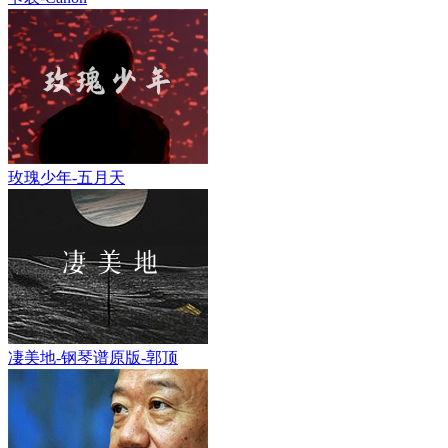
玫瑰少年-五月天
凄美地-钢琴谱原版-郭顶