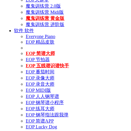
魔鬼训练营 2.0版
魔鬼训练营 Midi版
魔鬼训练营 黄金版
魔鬼训练营 进阶版
软件
软件
Everyone Piano
EOP 精品皮肤
EOP 简谱大师
EOP 节拍器
EOP 五线谱识谱快手
EOP 番茄时间
EOP 录像大师
EOP 录音大师
EOP MIDI版
EOP 人人钢琴谱
EOP 钢琴谱小程序
EOP 练耳大师
EOP 钢琴指法跟我弹
EOP 简谱APP
EOP Lucky Dog