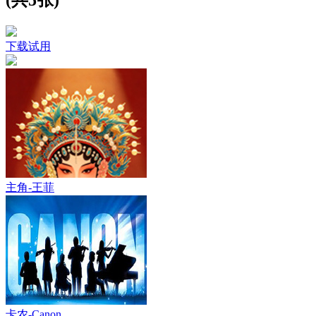
下载试用
主角-王菲
卡农-Canon