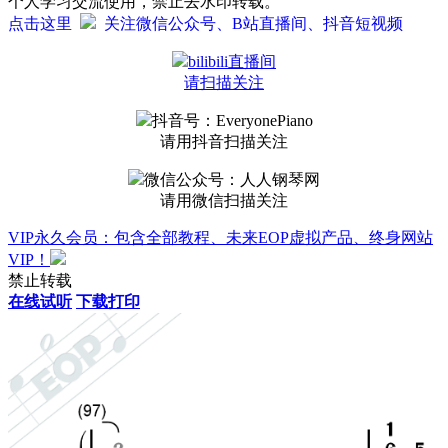
个人学习交流使用，禁止去水印转载。
点击这里
关注微信公众号、B站直播间、抖音短视频
bilibili直播间
请扫描关注
抖音号：EveryonePiano
请用抖音扫描关注
微信公众号：人人钢琴网
请用微信扫描关注
VIP永久会员：包含全部教程、未来EOP虚拟产品、终身网站
VIP！
禁止转载
在线试听
下载打印