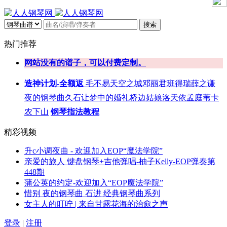
搜索
热门推荐
网站没有的谱子，可以付费定制。
造神计划-全额返
毛不易
天空之城
邓丽君
班得瑞
薛之谦
夜的钢琴曲
久石让
梦中的婚礼
桥边姑娘
洛天依
孟庭苇
卡
农
下山
钢琴指法教程
精彩视频
升c小调夜曲 - 欢迎加入EOP“魔法学院”
亲爱的旅人 键盘钢琴+吉他弹唱-柚子Kelly-EOP弹奏第
448期
蒲公英的约定-欢迎加入“EOP魔法学院”
惜别 夜的钢琴曲 石进 经典钢琴曲系列
女主人的叮咛 | 来自甘露花海的治愈之声
登录
|
注册