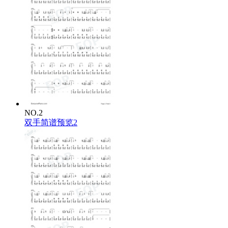
NO.2
双手简谱预览2