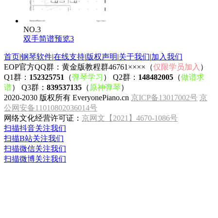
NO.3
双手简谱预览3
首页
|
钢琴软件
|
在线支持
|
版权声明
|
关于我们
|
加入我们
EOP官方QQ群：黄金版教程群46761××××（
仅限学员加入
）
Q1群：
152325751
（
弹琴学习
） Q2群：
148482005
（
做谱求
谱
） Q3群：
839537135
（
原神弹琴
）
2020-2030 版权所有 EveryonePiano.cn
京ICP备13017002号
京
公网安备11010802036014号
网络文化经营许可证：
京网文【2021】4670-1086号
扫描抖音关注我们
扫描B站关注我们
扫描微信关注我们
扫描微博关注我们