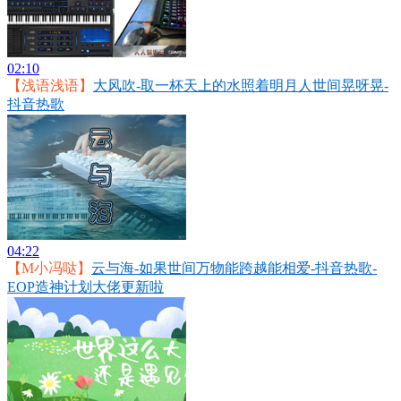
02:10
【浅语浅语】
大风吹-取一杯天上的水照着明月人世间晃呀晃-
抖音热歌
04:22
【M小冯哒】
云与海-如果世间万物能跨越能相爱-抖音热歌-
EOP造神计划大佬更新啦