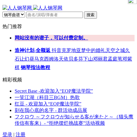
搜索
热门推荐
网站没有的谱子，可以付费定制。
造神计划-全额返
抖音
克罗地亚
梦中的婚礼
天空之城
久
石让
幻昼
马克西姆
洛天依
贝多芬
下山
邓丽君
孟庭苇
邓紫
棋
钢琴指法教程
精彩视频
Secret Base -欢迎加入“EOP魔法学院”
一笑江湖（科目三BGM）热歌
红豆 - 欢迎加入“EOP魔法学院”
刻在我心底的名字 - 群活动成品展
フクロウ ～フクロウが知らせる客が来たと～（猫头鹰
传信有客来）- “拒绝摆烂挑战赛”活动视频
登录
|
注册