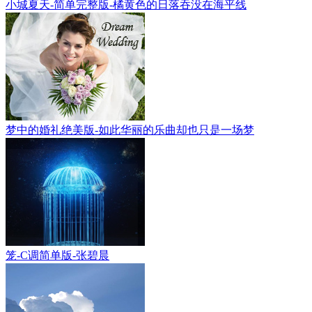
小城夏天-简单完整版-橘黄色的日落吞没在海平线
梦中的婚礼绝美版-如此华丽的乐曲却也只是一场梦
笼-C调简单版-张碧晨