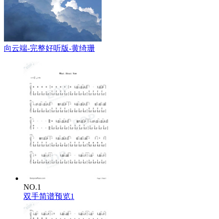
向云端-完整好听版-黄绮珊
NO.1
双手简谱预览1