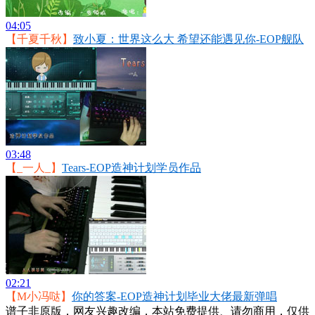
04:05
【千夏千秋】
致小夏：世界这么大 希望还能遇见你-EOP舰队
03:48
【_一人_】
Tears-EOP造神计划学员作品
02:21
【M小冯哒】
你的答案-EOP造神计划毕业大佬最新弹唱
谱子非原版，网友兴趣改编，本站免费提供、请勿商用，仅供