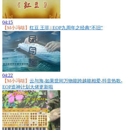
04:15
【M小冯哒】
红豆 王菲 | EOP九周年之经典“不旧”
04:22
【M小冯哒】
云与海-如果世间万物能跨越能相爱-抖音热歌-
EOP造神计划大佬更新啦