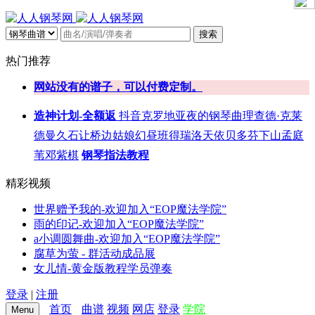
搜索
热门推荐
网站没有的谱子，可以付费定制。
造神计划-全额返
抖音
克罗地亚
夜的钢琴曲
理查德·克莱
德曼
久石让
桥边姑娘
幻昼
班得瑞
洛天依
贝多芬
下山
孟庭
苇
邓紫棋
钢琴指法教程
精彩视频
世界赠予我的-欢迎加入“EOP魔法学院”
雨的印记-欢迎加入“EOP魔法学院”
a小调圆舞曲-欢迎加入“EOP魔法学院”
腐草为萤 - 群活动成品展
女儿情-黄金版教程学员弹奏
登录
|
注册
首页
曲谱
视频
网店
登录
学院
Menu