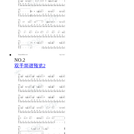
NO.2
双手简谱预览2