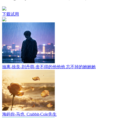
下载试用
抽离-徐良-刘丹萌-舍不得的他他他 忘不掉的她她她
海屿你-马也_Crabbit-Cole先生