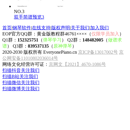
NO.3
双手简谱预览3
首页
|
钢琴软件
|
在线支持
|
版权声明
|
关于我们
|
加入我们
EOP官方QQ群：黄金版教程群46761××××（
仅限学员加入
）
Q1群：
152325751
（
弹琴学习
） Q2群：
148482005
（
做谱求
谱
） Q3群：
839537135
（
原神弹琴
）
2020-2030 版权所有 EveryonePiano.cn
京ICP备13017002号
京
公网安备11010802036014号
网络文化经营许可证：
京网文【2021】4670-1086号
扫描抖音关注我们
扫描B站关注我们
扫描微信关注我们
扫描微博关注我们