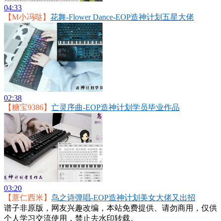
04:33
【M小冯哒】
花舞-Flower Dance-EOP造神计划五星大佬
02:38
【糖宝9386】
亡灵序曲-EOP造神计划学员毕业作品
03:20
【薏仁西米】
鸟之诗弹唱-EOP造神计划美女大佬又出招
谱子非原版，网友兴趣改编，本站免费提供、请勿商用，仅供
个人学习交流使用，禁止去水印转载。