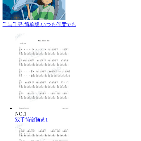
千与千寻-简单版-いつも何度でも
NO.1
双手简谱预览1