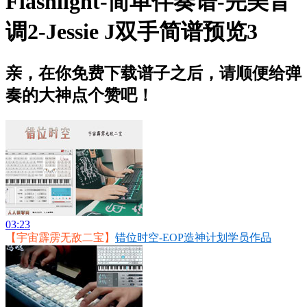
Flashlight-简单伴奏谱-完美音
调2-Jessie J双手简谱预览3
亲，在你免费下载谱子之后，请顺便给弹
奏的大神点个赞吧！
03:23
【宇宙霹雳无敌二宝】
错位时空-EOP造神计划学员作品