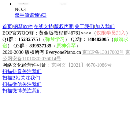
NO.3
双手简谱预览3
首页
|
钢琴软件
|
在线支持
|
版权声明
|
关于我们
|
加入我们
EOP官方QQ群：黄金版教程群46761××××（
仅限学员加入
）
Q1群：
152325751
（
弹琴学习
） Q2群：
148482005
（
做谱求
谱
） Q3群：
839537135
（
原神弹琴
）
2020-2030 版权所有 EveryonePiano.cn
京ICP备13017002号
京
公网安备11010802036014号
网络文化经营许可证：
京网文【2021】4670-1086号
扫描抖音关注我们
扫描B站关注我们
扫描微信关注我们
扫描微博关注我们