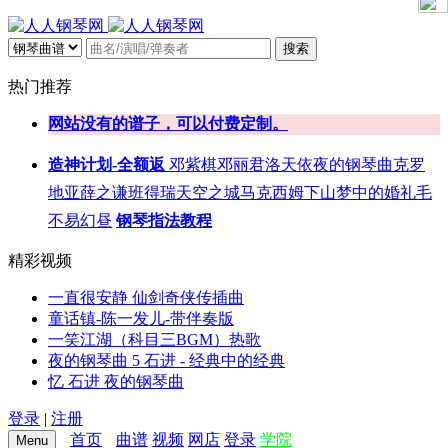
搜索
热门推荐
网站没有的谱子，可以付费定制。
造神计划-全额返
邓紫棋
邓丽君
洛天依
夜的钢琴曲
克罗
地亚
薛之谦
班得瑞
天空之城
马克西姆
下山
梦中的婚礼
毛
不易
幻昼
钢琴指法教程
精彩视频
一直很安静 仙剑奇侠传插曲
童话镇-陈一发儿-带伴奏版
一笑江湖（科目三BGM）热歌
夜的钢琴曲 5 石进 - 经典中的经典
忆 石进 夜的钢琴曲
登录
|
注册
首页
曲谱
视频
网店
登录
学院
Menu