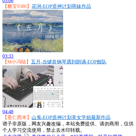
03:06
【糖宝9386】
花涧-EOP造神计划萌妹作品
03:33
【M小冯哒】
五月-当键盘钢琴遇到朗诵-EOP舰队
04:48
【薏仁西米】
山鬼-EOP造神计划美女学姐最新作品
谱子非原版，网友兴趣改编，本站免费提供、请勿商用，仅供
个人学习交流使用，禁止去水印转载。