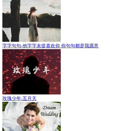
字字句句-他字字未提喜欢你 你句句都是我愿意
玫瑰少年-五月天