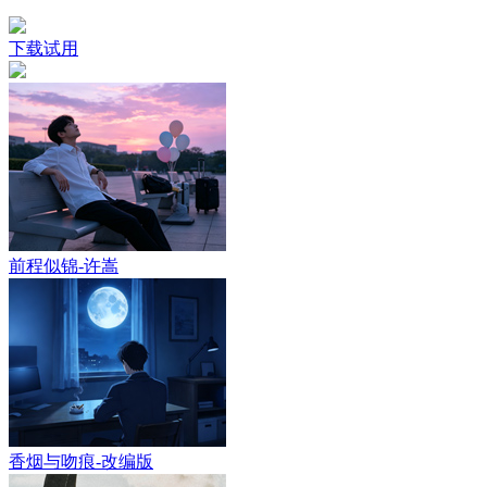
下载试用
前程似锦-许嵩
香烟与吻痕-改编版