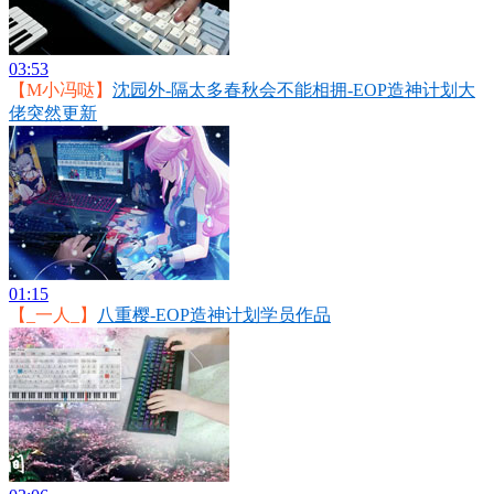
03:53
【M小冯哒】
沈园外-隔太多春秋会不能相拥-EOP造神计划大
佬突然更新
01:15
【_一人_】
八重樱-EOP造神计划学员作品