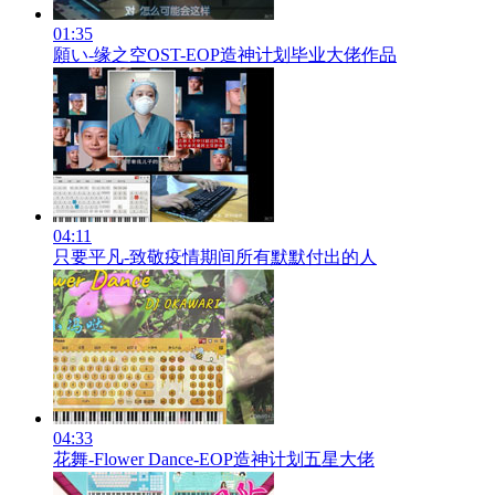
01:35
願い-缘之空OST-EOP造神计划毕业大佬作品
04:11
只要平凡-致敬疫情期间所有默默付出的人
04:33
花舞-Flower Dance-EOP造神计划五星大佬