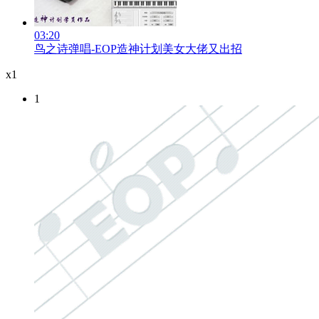
03:20
鸟之诗弹唱-EOP造神计划美女大佬又出招
x1
1