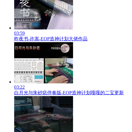
03:59
昨夜书-许嵩-EOP造神计划大佬作品
03:22
白月光与朱砂痣伴奏版-EOP造神计划嘎嘎的二宝更新