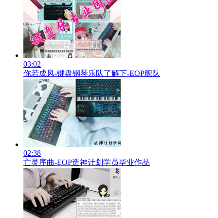
03:02
你若成风-键盘钢琴乐队了解下-EOP舰队
02:38
亡灵序曲-EOP造神计划学员毕业作品