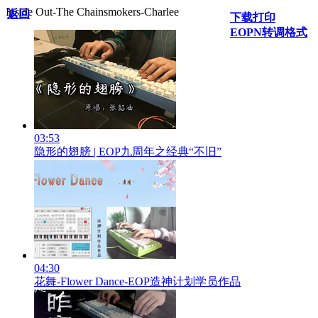
Inside Out-The Chainsmokers-Charlee
返回
下载打印
EOPN转调格式
03:53
隐形的翅膀 | EOP九周年之经典“不旧”
04:30
花舞-Flower Dance-EOP造神计划学员作品