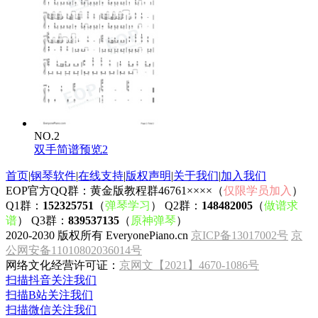
NO.2
双手简谱预览2
首页
|
钢琴软件
|
在线支持
|
版权声明
|
关于我们
|
加入我们
EOP官方QQ群：黄金版教程群46761××××（
仅限学员加入
）
Q1群：
152325751
（
弹琴学习
） Q2群：
148482005
（
做谱求
谱
） Q3群：
839537135
（
原神弹琴
）
2020-2030 版权所有 EveryonePiano.cn
京ICP备13017002号
京
公网安备11010802036014号
网络文化经营许可证：
京网文【2021】4670-1086号
扫描抖音关注我们
扫描B站关注我们
扫描微信关注我们