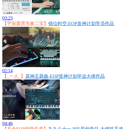
03:23
【宇宙霹雳无敌二宝】
错位时空-EOP造神计划学员作品
02:14
【_一人_】
原神主题曲-EOP造神计划毕业大佬作品
04:46
【不会EOP的学生党】
九九八十一-B站原创曲目-大佬练手速