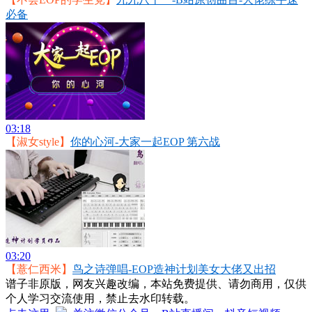
必备
03:18
【淑女style】
你的心河-大家一起EOP 第六战
03:20
【薏仁西米】
鸟之诗弹唱-EOP造神计划美女大佬又出招
谱子非原版，网友兴趣改编，本站免费提供、请勿商用，仅供
个人学习交流使用，禁止去水印转载。