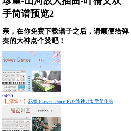
珍重-山河故人插曲-叶蒨文双
手简谱预览2
亲，在你免费下载谱子之后，请顺便给弹
奏的大神点个赞吧！
04:30
【_清煜丶】
花舞-Flower Dance-EOP造神计划学员作品