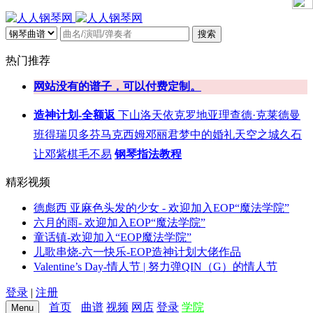
搜索
热门推荐
网站没有的谱子，可以付费定制。
造神计划-全额返
下山
洛天依
克罗地亚
理查德·克莱德曼
班得瑞
贝多芬
马克西姆
邓丽君
梦中的婚礼
天空之城
久石
让
邓紫棋
毛不易
钢琴指法教程
精彩视频
德彪西 亚麻色头发的少女 - 欢迎加入EOP“魔法学院”
六月的雨- 欢迎加入EOP“魔法学院”
童话镇-欢迎加入“EOP魔法学院”
儿歌串烧-六一快乐-EOP造神计划大佬作品
Valentine’s Day-情人节 | 努力弹QIN（G）的情人节
登录
|
注册
首页
曲谱
视频
网店
登录
学院
Menu