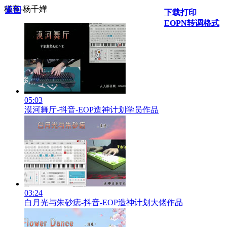
稀客-杨千嬅
返回
下载打印
EOPN转调格式
05:03
漠河舞厅-抖音-EOP造神计划学员作品
03:24
白月光与朱砂痣-抖音-EOP造神计划大佬作品