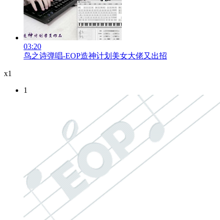
03:20
鸟之诗弹唱-EOP造神计划美女大佬又出招
x1
1