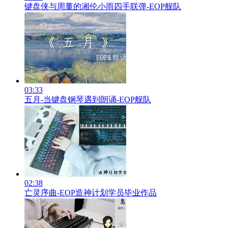
键盘侠与周董的湘伦小雨四手联弹-EOP舰队
03:33
五月-当键盘钢琴遇到朗诵-EOP舰队
02:38
亡灵序曲-EOP造神计划学员毕业作品