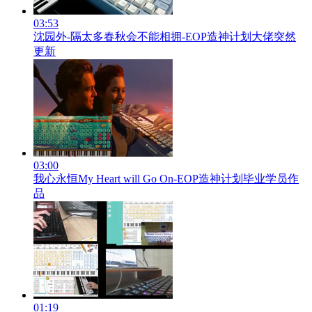
03:53
沈园外-隔太多春秋会不能相拥-EOP造神计划大佬突然
更新
03:00
我心永恒My Heart will Go On-EOP造神计划毕业学员作
品
01:19