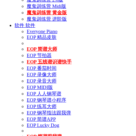
魔鬼训练营 Midi版
魔鬼训练营 黄金版
魔鬼训练营 进阶版
软件
软件
Everyone Piano
EOP 精品皮肤
EOP 简谱大师
EOP 节拍器
EOP 五线谱识谱快手
EOP 番茄时间
EOP 录像大师
EOP 录音大师
EOP MIDI版
EOP 人人钢琴谱
EOP 钢琴谱小程序
EOP 练耳大师
EOP 钢琴指法跟我弹
EOP 简谱APP
EOP Lucky Dog