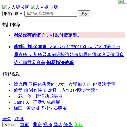
搜索
热门推荐
网站没有的谱子，可以付费定制。
造神计划-全额返
克罗地亚
梦中的婚礼
天空之城
薛之谦
理查德·克莱德曼
李闰珉
桥边姑娘
幻昼
班得瑞
洛天依
贝多
芬
邓丽君
孟庭苇
钢琴指法教程
精彩视频
德彪西 亚麻色头发的少女 - 欢迎加入EOP“魔法学院”
偏爱 仙剑奇侠传-欢迎加入“EOP魔法学院”
一花一剑 - 群活动成品展
China-X - 群活动成品展
梯田 - 黄金版毕业学员弹奏
登录
|
注册
首页
曲谱
视频
网店
登录
学院
Menu