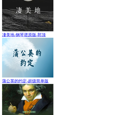
凄美地-钢琴谱原版-郭顶
蒲公英的约定-超级简单版