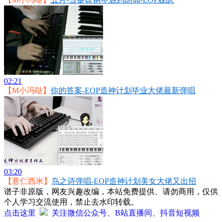
02:21
【M小冯哒】
你的答案-EOP造神计划毕业大佬最新弹唱
03:20
【薏仁西米】
鸟之诗弹唱-EOP造神计划美女大佬又出招
谱子非原版，网友兴趣改编，本站免费提供、请勿商用，仅供
个人学习交流使用，禁止去水印转载。
点击这里
关注微信公众号、B站直播间、抖音短视频