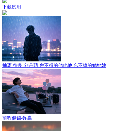
下载试用
抽离-徐良-刘丹萌-舍不得的他他他 忘不掉的她她她
前程似锦-许嵩