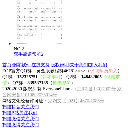
NO.2
双手简谱预览2
首页
|
钢琴软件
|
在线支持
|
版权声明
|
关于我们
|
加入我们
EOP官方QQ群：黄金版教程群46761××××（
仅限学员加入
）
Q1群：
152325751
（
弹琴学习
） Q2群：
148482005
（
做谱求
谱
） Q3群：
839537135
（
原神弹琴
）
2020-2030 版权所有 EveryonePiano.cn
京ICP备13017002号
京
公网安备11010802036014号
网络文化经营许可证：
京网文【2021】4670-1086号
扫描抖音关注我们
扫描B站关注我们
扫描微信关注我们
扫描微博关注我们