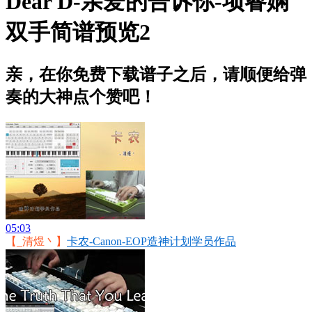
Dear D-亲爱的告诉你-项睿娴
双手简谱预览2
亲，在你免费下载谱子之后，请顺便给弹
奏的大神点个赞吧！
05:03
【_清煜丶】
卡农-Canon-EOP造神计划学员作品