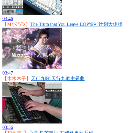
03:46
【M小冯哒】
The Truth that You Leave-EOP造神计划大佬版
03:47
【木木木子】
天行九歌-天行九歌主题曲
03:36
【初学者_】
心愿-星芒微闪-初佬终更新系列