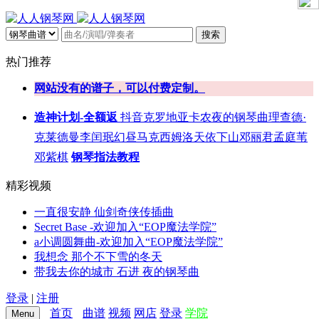
搜索
热门推荐
网站没有的谱子，可以付费定制。
造神计划-全额返
抖音
克罗地亚
卡农
夜的钢琴曲
理查德·
克莱德曼
李闰珉
幻昼
马克西姆
洛天依
下山
邓丽君
孟庭苇
邓紫棋
钢琴指法教程
精彩视频
一直很安静 仙剑奇侠传插曲
Secret Base -欢迎加入“EOP魔法学院”
a小调圆舞曲-欢迎加入“EOP魔法学院”
我想念 那个不下雪的冬天
带我去你的城市 石进 夜的钢琴曲
登录
|
注册
首页
曲谱
视频
网店
登录
学院
Menu