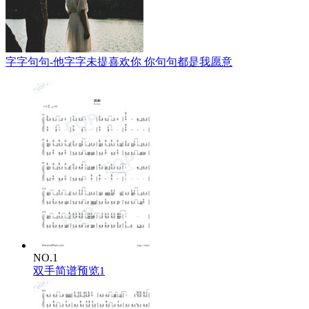
字字句句-他字字未提喜欢你 你句句都是我愿意
NO.1
双手简谱预览1