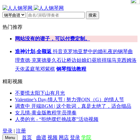
搜索
热门推荐
网站没有的谱子，可以付费定制。
造神计划-全额返
抖音
克罗地亚
梦中的婚礼
夜的钢琴曲
理查德·克莱德曼
久石让
桥边姑娘
幻昼
班得瑞
马克西姆
洛
天依
孟庭苇
邓紫棋
钢琴指法教程
精彩视频
不要慌太阳下山有月光
Valentine’s Day-情人节 | 努力弹QIN（G）的情人节
调查中 开端BGM | 这个歌词，真是太绝了，适合细品
女儿情-黄金版教程学员弹奏
人类的光 - “拒绝摆烂挑战赛”活动视频
登录
|
注册
首页
曲谱
视频
网店
登录
学院
Menu