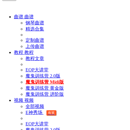
曲谱
曲谱
钢琴曲谱
精选合集
定制曲谱
上传曲谱
教程
教程
教程文章
EOP大讲堂
魔鬼训练营 2.0版
魔鬼训练营 Midi版
魔鬼训练营 黄金版
魔鬼训练营 进阶版
视频
视频
全部视频
E神秀场
有奖
EOP大讲堂
魔鬼训练营 2.0版