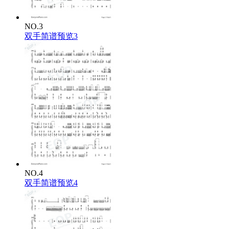
NO.3
双手简谱预览3
NO.4
双手简谱预览4