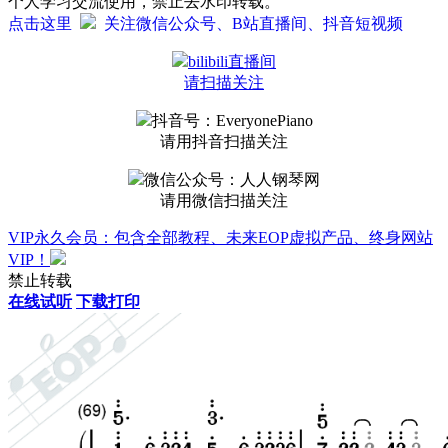
个人学习交流使用，禁止去水印转载。
点击这里
关注微信公众号、B站直播间、抖音短视频
bilibili直播间
请扫描关注
抖音号：EveryonePiano
请用抖音扫描关注
微信公众号：人人钢琴网
请用微信扫描关注
VIP永久会员：包含全部教程、未来EOP虚拟产品、终身网站
VIP！
禁止转载
在线试听
下载打印