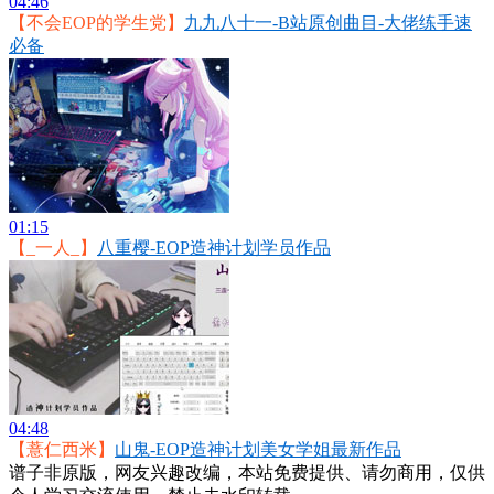
04:46
【不会EOP的学生党】
九九八十一-B站原创曲目-大佬练手速
必备
01:15
【_一人_】
八重樱-EOP造神计划学员作品
04:48
【薏仁西米】
山鬼-EOP造神计划美女学姐最新作品
谱子非原版，网友兴趣改编，本站免费提供、请勿商用，仅供