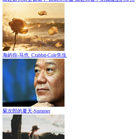
海屿你-马也_Crabbit-Cole先生
菊次郎的夏天-Summer