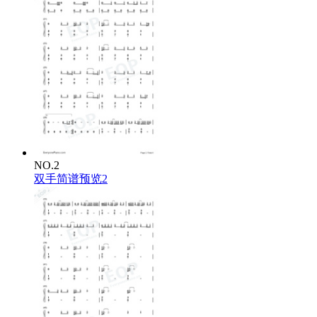
NO.2
双手简谱预览2