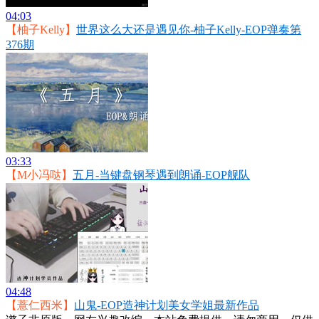
04:03
【柚子Kelly】
世界这么大还是遇见你-柚子Kelly-EOP弹奏第
376期
03:33
【M小冯哒】
五月-当键盘钢琴遇到朗诵-EOP舰队
04:48
【薏仁西米】
山鬼-EOP造神计划美女学姐最新作品