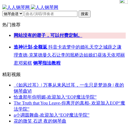
搜索
热门推荐
网站没有的谱子，可以付费定制。
造神计划-全额返
抖音
卡农
梦中的婚礼
天空之城
薛之谦
理查德·克莱德曼
久石让
李闰珉
桥边姑娘
幻昼
洛天依
邓丽
君
邓紫棋
钢琴指法教程
精彩视频
《如风过耳》| 万事从来风过耳，一生只是梦游身 | 夜的
钢琴曲Ⅵ
恰逢那年你明媚-欢迎加入“EOP魔法学院”
The Truth that You Leave-你离开的真相- 欢迎加入EOP“魔
法学院”
a小调圆舞曲-欢迎加入“EOP魔法学院”
花的微笑 石进 夜的钢琴曲