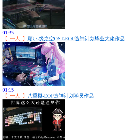
01:35
【_一人_】
願い-缘之空OST-EOP造神计划毕业大佬作品
01:15
【_一人_】
八重樱-EOP造神计划学员作品