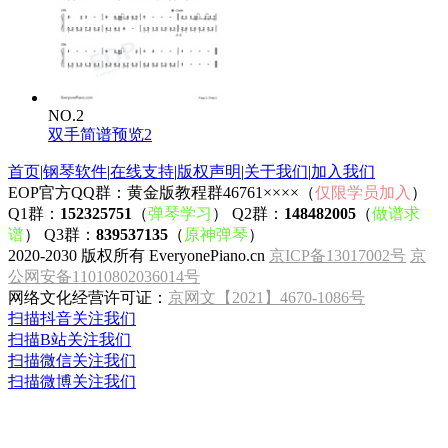
NO.2
双手简谱预览2
首页
|
钢琴软件
|
在线支持
|
版权声明
|
关于我们
|
加入我们
EOP官方QQ群：黄金版教程群46761××××（
仅限学员加入
）
Q1群：
152325751
（
弹琴学习
） Q2群：
148482005
（
做谱求
谱
） Q3群：
839537135
（
原神弹琴
）
2020-2030 版权所有 EveryonePiano.cn
京ICP备13017002号
京
公网安备11010802036014号
网络文化经营许可证：
京网文【2021】4670-1086号
扫描抖音关注我们
扫描B站关注我们
扫描微信关注我们
扫描微博关注我们