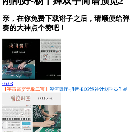
刚刚好-杨千嬅双手简谱预览2
亲，在你免费下载谱子之后，请顺便给弹
奏的大神点个赞吧！
05:03
【宇宙霹雳无敌二宝】
漠河舞厅-抖音-EOP造神计划学员作品