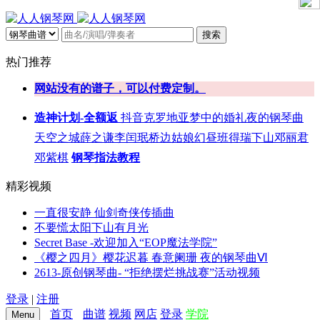
搜索
热门推荐
网站没有的谱子，可以付费定制。
造神计划-全额返
抖音
克罗地亚
梦中的婚礼
夜的钢琴曲
天空之城
薛之谦
李闰珉
桥边姑娘
幻昼
班得瑞
下山
邓丽君
邓紫棋
钢琴指法教程
精彩视频
一直很安静 仙剑奇侠传插曲
不要慌太阳下山有月光
Secret Base -欢迎加入“EOP魔法学院”
《樱之四月》樱花迟暮 春意阑珊 夜的钢琴曲Ⅵ
2613-原创钢琴曲- “拒绝摆烂挑战赛”活动视频
登录
|
注册
首页
曲谱
视频
网店
登录
学院
Menu