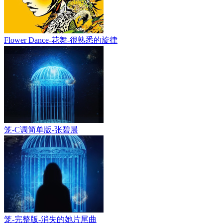
Flower Dance-花舞-很熟悉的旋律
笼-C调简单版-张碧晨
笼-完整版-消失的她片尾曲