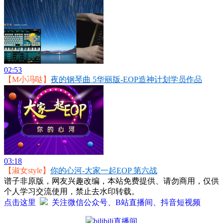
02:53
【M小冯哒】
夜的钢琴曲 5华丽版-EOP造神计划学员作品
03:18
【淑女style】
你的心河-大家一起EOP 第六战
谱子非原版，网友兴趣改编，本站免费提供、请勿商用，仅供
个人学习交流使用，禁止去水印转载。
点击这里
关注微信公众号、B站直播间、抖音短视频
bilibili直播间