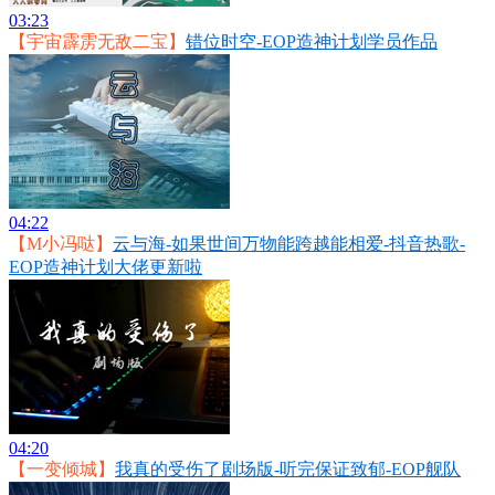
03:23
【宇宙霹雳无敌二宝】
错位时空-EOP造神计划学员作品
04:22
【M小冯哒】
云与海-如果世间万物能跨越能相爱-抖音热歌-
EOP造神计划大佬更新啦
04:20
【一变倾城】
我真的受伤了剧场版-听完保证致郁-EOP舰队