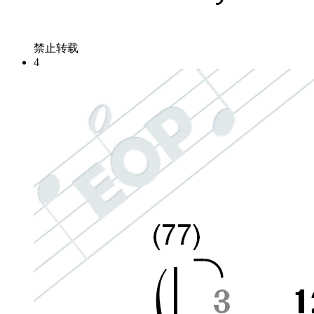
禁止转载
4