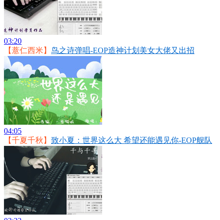
03:20
【薏仁西米】
鸟之诗弹唱-EOP造神计划美女大佬又出招
04:05
【千夏千秋】
致小夏：世界这么大 希望还能遇见你-EOP舰队