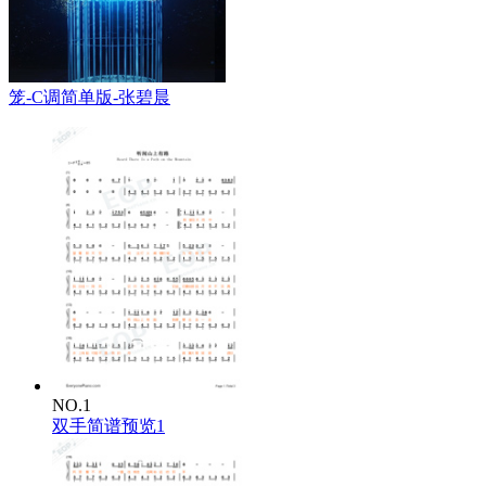
笼-C调简单版-张碧晨
NO.1
双手简谱预览1