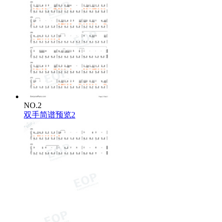
NO.2
双手简谱预览2