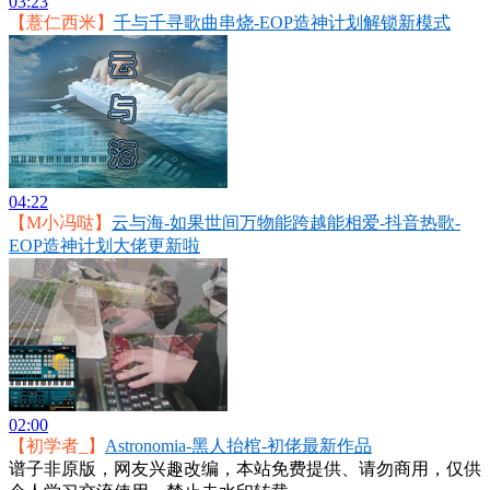
03:23
【薏仁西米】
千与千寻歌曲串烧-EOP造神计划解锁新模式
04:22
【M小冯哒】
云与海-如果世间万物能跨越能相爱-抖音热歌-
EOP造神计划大佬更新啦
02:00
【初学者_】
Astronomia-黑人抬棺-初佬最新作品
谱子非原版，网友兴趣改编，本站免费提供、请勿商用，仅供