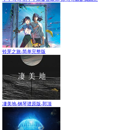
铃芽之旅-简单完整版
凄美地-钢琴谱原版-郭顶