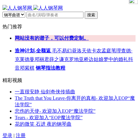
搜索
热门推荐
网站没有的谱子，可以付费定制。
造神计划-全额返
毛不易
幻昼
洛天依
卡农
孟庭苇
理查德·
克莱德曼
邓丽君
薛之谦
克罗地亚
桥边姑娘
梦中的婚礼
抖
音
邓紫棋
钢琴指法教程
精彩视频
一直很安静 仙剑奇侠传插曲
The Truth that You Leave-你离开的真相- 欢迎加入EOP“魔
法学院”
悲伤的天使- 欢迎加入EOP“魔法学院”
Tears - 欢迎加入“EOP魔法学院”
花的微笑 石进 夜的钢琴曲
登录
|
注册