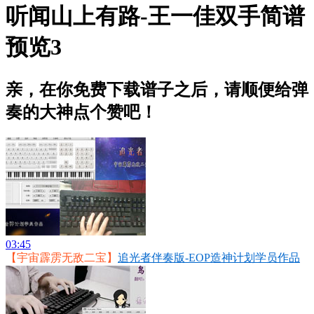
听闻山上有路-王一佳双手简谱
预览3
亲，在你免费下载谱子之后，请顺便给弹
奏的大神点个赞吧！
03:45
【宇宙霹雳无敌二宝】
追光者伴奏版-EOP造神计划学员作品