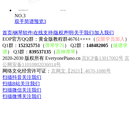
NO.3
双手简谱预览3
首页
|
钢琴软件
|
在线支持
|
版权声明
|
关于我们
|
加入我们
EOP官方QQ群：黄金版教程群46761××××（
仅限学员加入
）
Q1群：
152325751
（
弹琴学习
） Q2群：
148482005
（
做谱求
谱
） Q3群：
839537135
（
原神弹琴
）
2020-2030 版权所有 EveryonePiano.cn
京ICP备13017002号
京
公网安备11010802036014号
网络文化经营许可证：
京网文【2021】4670-1086号
扫描抖音关注我们
扫描B站关注我们
扫描微信关注我们
扫描微博关注我们