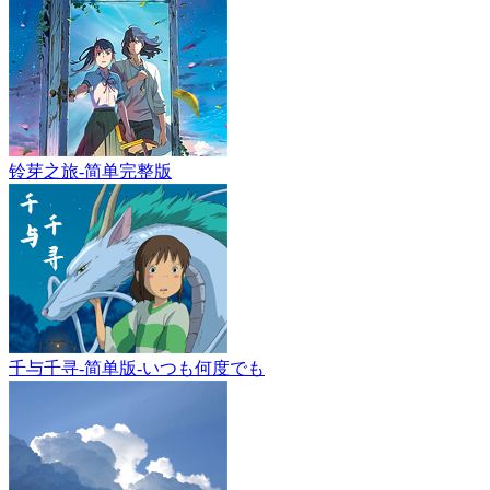
铃芽之旅-简单完整版
千与千寻-简单版-いつも何度でも