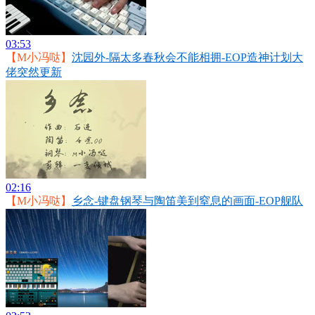
03:53
【M小冯哒】
沈园外-隔太多春秋会不能相拥-EOP造神计划大
佬突然更新
02:16
【M小冯哒】
乡念-键盘钢琴与陶笛美到窒息的画面-EOP舰队