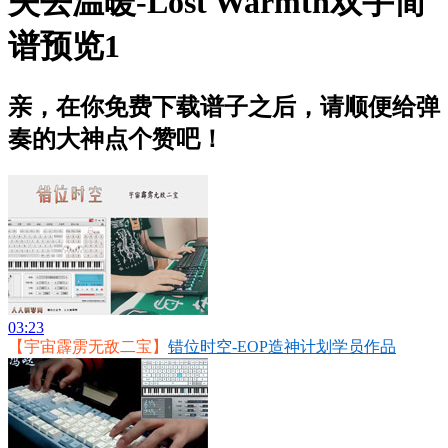
失去温暖-Lost Warmth双手简
谱预览1
亲，在你免费下载谱子之后，请顺便给弹
奏的大神点个赞吧！
03:23
【宇宙霹雳无敌二宝】
错位时空-EOP造神计划学员作品