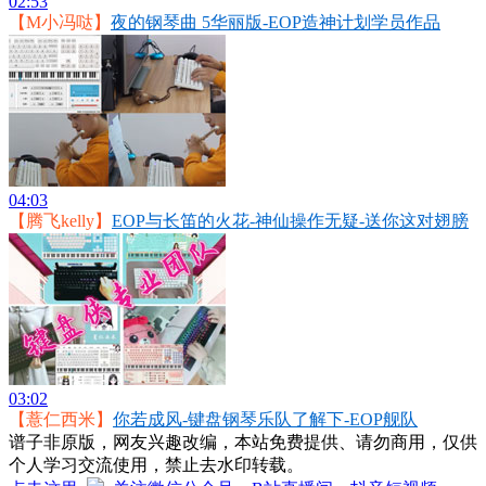
02:53
【M小冯哒】
夜的钢琴曲 5华丽版-EOP造神计划学员作品
04:03
【腾飞kelly】
EOP与长笛的火花-神仙操作无疑-送你这对翅膀
03:02
【薏仁西米】
你若成风-键盘钢琴乐队了解下-EOP舰队
谱子非原版，网友兴趣改编，本站免费提供、请勿商用，仅供
个人学习交流使用，禁止去水印转载。