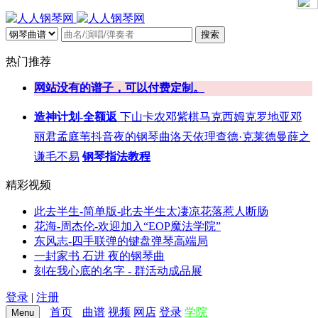
搜索
热门推荐
网站没有的谱子，可以付费定制。
造神计划-全额返
下山
卡农
邓紫棋
马克西姆
克罗地亚
邓
丽君
孟庭苇
抖音
夜的钢琴曲
洛天依
理查德·克莱德曼
薛之
谦
毛不易
钢琴指法教程
精彩视频
此去半生-简单版-此去半生太凄凉花落惹人断肠
花海-周杰伦-欢迎加入“EOP魔法学院”
东风志-四手联弹的键盘弹琴高端局
一封家书 石进 夜的钢琴曲
刻在我心底的名字 - 群活动成品展
登录
|
注册
首页
曲谱
视频
网店
登录
学院
Menu