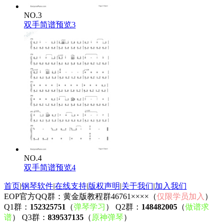
NO.3
双手简谱预览3
NO.4
双手简谱预览4
首页
|
钢琴软件
|
在线支持
|
版权声明
|
关于我们
|
加入我们
EOP官方QQ群：黄金版教程群46761××××（
仅限学员加入
）
Q1群：
152325751
（
弹琴学习
） Q2群：
148482005
（
做谱求
谱
） Q3群：
839537135
（
原神弹琴
）