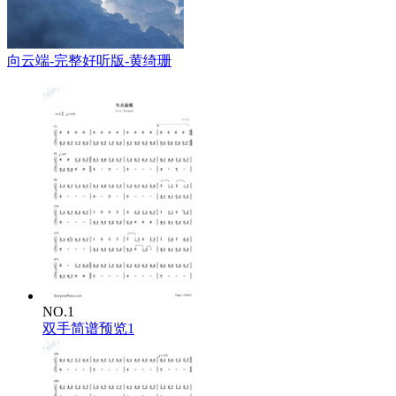
向云端-完整好听版-黄绮珊
NO.1
双手简谱预览1