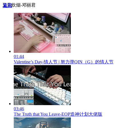
又见炊烟-邓丽君
返回
01:44
Valentine’s Day-情人节 | 努力弹QIN（G）的情人节
03:46
The Truth that You Leave-EOP造神计划大佬版