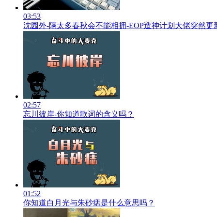
03:53
沈园外-隔太多春秋会不能相拥-EOP造神计划大佬突然更
02:57
忘川彼岸-你知道歌词的含义吗？
01:52
你知道白月光与朱砂痣是什么意思吗？