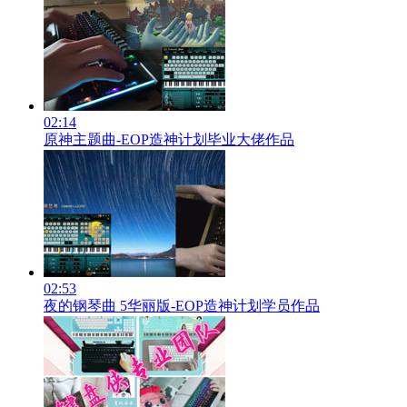
02:14
原神主题曲-EOP造神计划毕业大佬作品
02:53
夜的钢琴曲 5华丽版-EOP造神计划学员作品