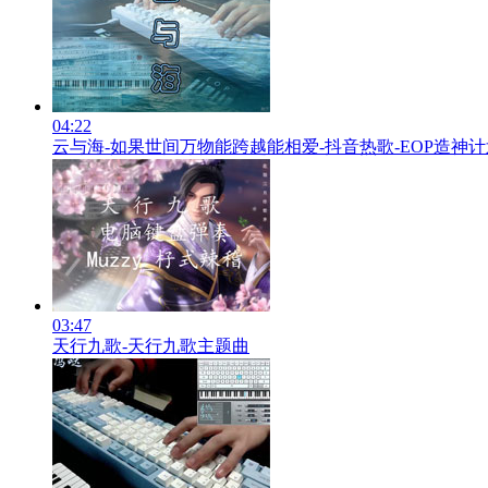
04:22
云与海-如果世间万物能跨越能相爱-抖音热歌-EOP造神
03:47
天行九歌-天行九歌主题曲