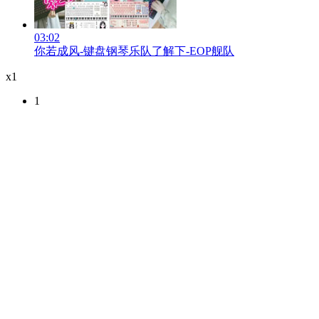
03:02
你若成风-键盘钢琴乐队了解下-EOP舰队
x1
1