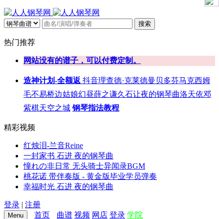
搜索
热门推荐
网站没有的谱子，可以付费定制。
造神计划-全额返
抖音
理查德·克莱德曼
贝多芬
马克西姆
毛不易
桥边姑娘
幻昼
薛之谦
久石让
夜的钢琴曲
洛天依
邓
紫棋
天空之城
钢琴指法教程
精彩视频
红烛泪-兰音Reine
一封家书 石进 夜的钢琴曲
憧れの非日常 无头骑士异闻录BGM
桃花诺 带伴奏版 - 黄金版毕业学员弹奏
幸福时光 石进 夜的钢琴曲
登录
|
注册
首页
曲谱
视频
网店
登录
学院
Menu