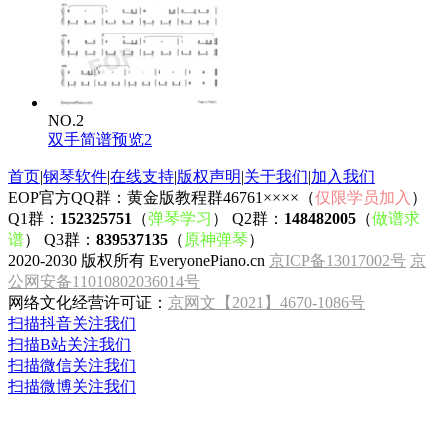
NO.2
双手简谱预览2
首页
|
钢琴软件
|
在线支持
|
版权声明
|
关于我们
|
加入我们
EOP官方QQ群：黄金版教程群46761××××（
仅限学员加入
）
Q1群：
152325751
（
弹琴学习
） Q2群：
148482005
（
做谱求
谱
） Q3群：
839537135
（
原神弹琴
）
2020-2030 版权所有 EveryonePiano.cn
京ICP备13017002号
京
公网安备11010802036014号
网络文化经营许可证：
京网文【2021】4670-1086号
扫描抖音关注我们
扫描B站关注我们
扫描微信关注我们
扫描微博关注我们