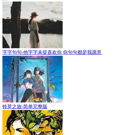
字字句句-他字字未提喜欢你 你句句都是我愿意
铃芽之旅-简单完整版