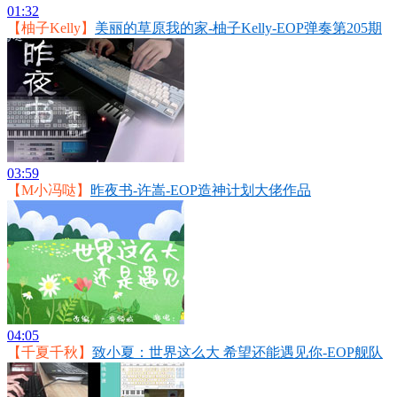
01:32
【柚子Kelly】
美丽的草原我的家-柚子Kelly-EOP弹奏第205期
03:59
【M小冯哒】
昨夜书-许嵩-EOP造神计划大佬作品
04:05
【千夏千秋】
致小夏：世界这么大 希望还能遇见你-EOP舰队