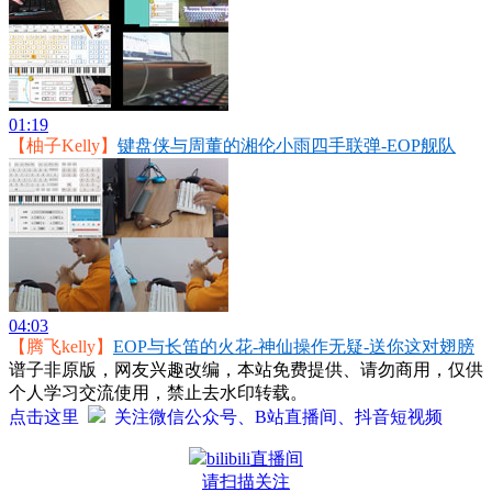
01:19
【柚子Kelly】
键盘侠与周董的湘伦小雨四手联弹-EOP舰队
04:03
【腾飞kelly】
EOP与长笛的火花-神仙操作无疑-送你这对翅膀
谱子非原版，网友兴趣改编，本站免费提供、请勿商用，仅供
个人学习交流使用，禁止去水印转载。
点击这里
关注微信公众号、B站直播间、抖音短视频
bilibili直播间
请扫描关注