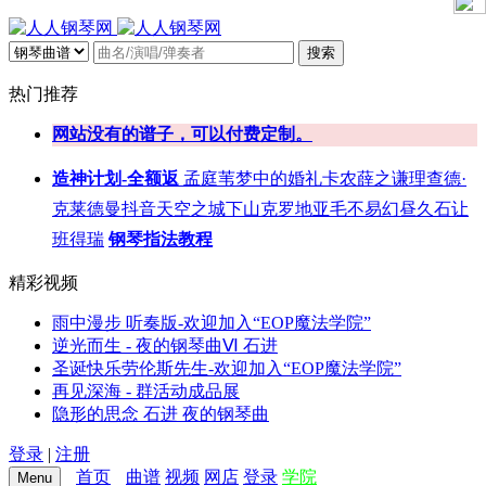
搜索
热门推荐
网站没有的谱子，可以付费定制。
造神计划-全额返
孟庭苇
梦中的婚礼
卡农
薛之谦
理查德·
克莱德曼
抖音
天空之城
下山
克罗地亚
毛不易
幻昼
久石让
班得瑞
钢琴指法教程
精彩视频
雨中漫步 听奏版-欢迎加入“EOP魔法学院”
逆光而生 - 夜的钢琴曲Ⅵ 石进
圣诞快乐劳伦斯先生-欢迎加入“EOP魔法学院”
再见深海 - 群活动成品展
隐形的思念 石进 夜的钢琴曲
登录
|
注册
首页
曲谱
视频
网店
登录
学院
Menu