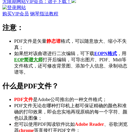
无限期网站VIP会员：谱子下载！
购买VIP会员
钢琴指法教程
注意：
PDF文件是矢量
静态谱
格式，可以随意放大、缩小不失
真；
如果想对该曲谱进行二次编辑，可下载
EOPN格式
，用
EOP简谱大师
打开后编辑，可导出
图片
、
PDF
、
Midi
等
文件格式，还可修改背景图、添加个人信息、录制
动态
谱
等。
什么是PDF文件？
PDF文件
是Adobe公司推出的一种文件格式；
PDF文件无论在哪种打印机上都可保证精确的颜色和准
确的打印效果，即会忠实地再现原稿的每一个字符、颜
色以及图像；
您可以使用PDF阅读软件比如
Adobe Reader
、谷歌浏览
器
chrome
等直接打开PDF文件；