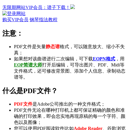
无限期网站VIP会员：谱子下载！
购买VIP会员
钢琴指法教程
注意：
PDF文件是矢量
静态谱
格式，可以随意放大、缩小不失
真；
如果想对该曲谱进行二次编辑，可下载
EOPN格式
，用
EOP简谱大师
打开后编辑，可导出
图片
、
PDF
、
Midi
等
文件格式，还可修改背景图、添加个人信息、录制
动态
谱
等。
什么是PDF文件？
PDF文件
是Adobe公司推出的一种文件格式；
PDF文件无论在哪种打印机上都可保证精确的颜色和准
确的打印效果，即会忠实地再现原稿的每一个字符、颜
色以及图像；
您可以使用PDF阅读软件比如
Adobe Reader
、谷歌浏览