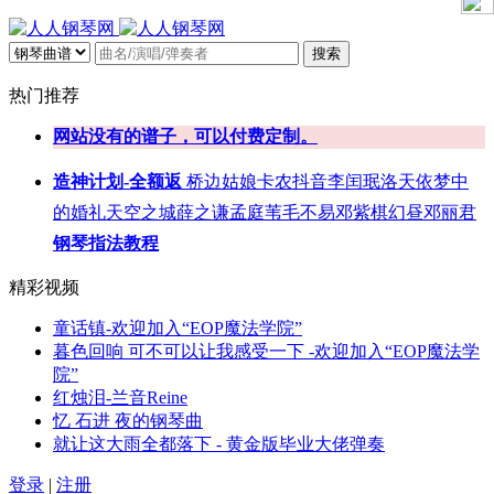
搜索
热门推荐
网站没有的谱子，可以付费定制。
造神计划-全额返
桥边姑娘
卡农
抖音
李闰珉
洛天依
梦中
的婚礼
天空之城
薛之谦
孟庭苇
毛不易
邓紫棋
幻昼
邓丽君
钢琴指法教程
精彩视频
童话镇-欢迎加入“EOP魔法学院”
暮色回响 可不可以让我感受一下 -欢迎加入“EOP魔法学
院”
红烛泪-兰音Reine
忆 石进 夜的钢琴曲
就让这大雨全都落下 - 黄金版毕业大佬弹奏
登录
|
注册