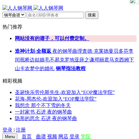
搜索
热门推荐
网站没有的谱子，可以付费定制。
造神计划-全额返
夜的钢琴曲
理查德·克莱德曼
贝多芬
李
闰珉
桥边姑娘
毛不易
克罗地亚
薛之谦
邓丽君
马克西姆
下
山
卡农
梦中的婚礼
钢琴指法教程
精彩视频
圣诞快乐劳伦斯先生-欢迎加入“EOP魔法学院”
花海-周杰伦-欢迎加入“EOP魔法学院”
我想念 那个不下雪的冬天
一封家书 石进 夜的钢琴曲
隐形的思念 石进 夜的钢琴曲
登录
|
注册
首页
曲谱
视频
网店
登录
学院
Menu