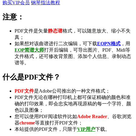
购买VIP会员
钢琴指法教程
注意：
PDF文件是矢量
静态谱
格式，可以随意放大、缩小不失
真；
如果想对该曲谱进行二次编辑，可下载
EOPN格式
，用
EOP简谱大师
打开后编辑，可导出
图片
、
PDF
、
Midi
等
文件格式，还可修改背景图、添加个人信息、录制
动态
谱
等。
什么是PDF文件？
PDF文件
是Adobe公司推出的一种文件格式；
PDF文件无论在哪种打印机上都可保证精确的颜色和准
确的打印效果，即会忠实地再现原稿的每一个字符、颜
色以及图像；
您可以使用PDF阅读软件比如
Adobe Reader
、谷歌浏览
器
chrome
等直接打开PDF文件；
本站提供的PDF文件，只限于
VIP用户
下载。