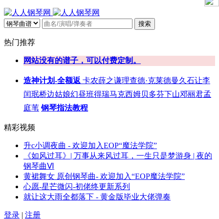
搜索
热门推荐
网站没有的谱子，可以付费定制。
造神计划-全额返
卡农
薛之谦
理查德·克莱德曼
久石让
李
闰珉
桥边姑娘
幻昼
班得瑞
马克西姆
贝多芬
下山
邓丽君
孟
庭苇
钢琴指法教程
精彩视频
升c小调夜曲 - 欢迎加入EOP“魔法学院”
《如风过耳》| 万事从来风过耳，一生只是梦游身 | 夜的
钢琴曲Ⅵ
黄裙舞女 原创钢琴曲- 欢迎加入“EOP魔法学院”
心愿-星芒微闪-初佬终更新系列
就让这大雨全都落下 - 黄金版毕业大佬弹奏
登录
|
注册