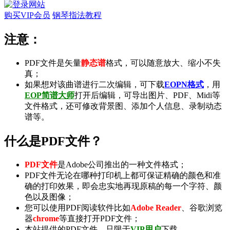
购买VIP会员
钢琴指法教程
注意：
PDF文件是矢量
静态谱
格式，可以随意放大、缩小不失
真；
如果想对该曲谱进行二次编辑，可下载
EOPN格式
，用
EOP简谱大师
打开后编辑，可导出
图片
、
PDF
、
Midi
等
文件格式，还可修改背景图、添加个人信息、录制
动态
谱
等。
什么是PDF文件？
PDF文件
是Adobe公司推出的一种文件格式；
PDF文件无论在哪种打印机上都可保证精确的颜色和准
确的打印效果，即会忠实地再现原稿的每一个字符、颜
色以及图像；
您可以使用PDF阅读软件比如
Adobe Reader
、谷歌浏览
器
chrome
等直接打开PDF文件；
本站提供的PDF文件，只限于
VIP用户
下载。