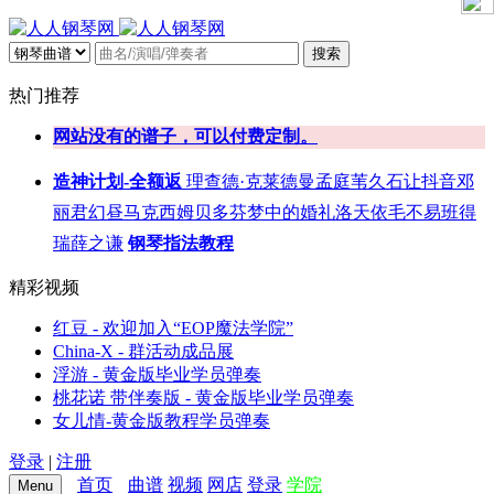
搜索
热门推荐
网站没有的谱子，可以付费定制。
造神计划-全额返
理查德·克莱德曼
孟庭苇
久石让
抖音
邓
丽君
幻昼
马克西姆
贝多芬
梦中的婚礼
洛天依
毛不易
班得
瑞
薛之谦
钢琴指法教程
精彩视频
红豆 - 欢迎加入“EOP魔法学院”
China-X - 群活动成品展
浮游 - 黄金版毕业学员弹奏
桃花诺 带伴奏版 - 黄金版毕业学员弹奏
女儿情-黄金版教程学员弹奏
登录
|
注册
首页
曲谱
视频
网店
登录
学院
Menu