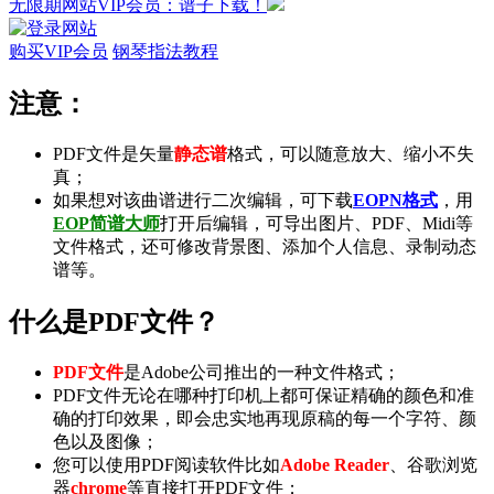
无限期网站VIP会员：谱子下载！
购买VIP会员
钢琴指法教程
注意：
PDF文件是矢量
静态谱
格式，可以随意放大、缩小不失
真；
如果想对该曲谱进行二次编辑，可下载
EOPN格式
，用
EOP简谱大师
打开后编辑，可导出
图片
、
PDF
、
Midi
等
文件格式，还可修改背景图、添加个人信息、录制
动态
谱
等。
什么是PDF文件？
PDF文件
是Adobe公司推出的一种文件格式；
PDF文件无论在哪种打印机上都可保证精确的颜色和准
确的打印效果，即会忠实地再现原稿的每一个字符、颜
色以及图像；
您可以使用PDF阅读软件比如
Adobe Reader
、谷歌浏览
器
chrome
等直接打开PDF文件；