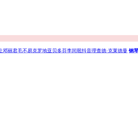
让
邓丽君
毛不易
克罗地亚
贝多芬
李闰珉
抖音
理查德·克莱德曼
钢