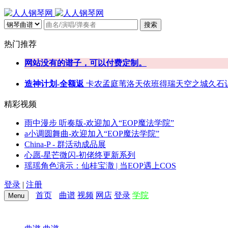
搜索
热门推荐
网站没有的谱子，可以付费定制。
造神计划-全额返
卡农
孟庭苇
洛天依
班得瑞
天空之城
久石
精彩视频
雨中漫步 听奏版-欢迎加入“EOP魔法学院”
a小调圆舞曲-欢迎加入“EOP魔法学院”
China-P - 群活动成品展
心愿-星芒微闪-初佬终更新系列
瑶瑶角色演示：仙桂宝潵 | 当EOP遇上COS
登录
|
注册
首页
曲谱
视频
网店
登录
学院
Menu