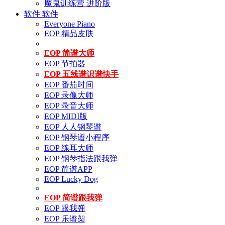
魔鬼训练营 进阶版
软件
软件
Everyone Piano
EOP 精品皮肤
EOP 简谱大师
EOP 节拍器
EOP 五线谱识谱快手
EOP 番茄时间
EOP 录像大师
EOP 录音大师
EOP MIDI版
EOP 人人钢琴谱
EOP 钢琴谱小程序
EOP 练耳大师
EOP 钢琴指法跟我弹
EOP 简谱APP
EOP Lucky Dog
EOP 简谱跟我弹
EOP 跟我弹
EOP 乐谱架