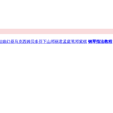
姑娘
幻昼
马克西姆
贝多芬
下山
邓丽君
孟庭苇
邓紫棋
钢琴指法教程