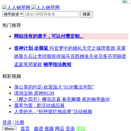
搜索
热门推荐
网站没有的谱子，可以付费定制。
造神计划-全额返
抖音
梦中的婚礼
天空之城
理查德·克莱
德曼
久石让
李闰珉
班得瑞
马克西姆
洛天依
贝多芬
邓丽君
孟庭苇
邓紫棋
钢琴指法教程
精彩视频
蒲公英的约定-欢迎加入“EOP魔法学院”
清润玉响 原神BGM
《樱之四月》樱花迟暮 春意阑珊 夜的钢琴曲Ⅵ
腐草为萤 - 群活动成品展
人类的光 - “拒绝摆烂挑战赛”活动视频
登录
|
注册
首页
曲谱
视频
网店
登录
学院
Menu