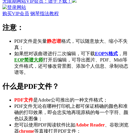
无限期网站VIP会员：谱子下载！
购买VIP会员
钢琴指法教程
注意：
PDF文件是矢量
静态谱
格式，可以随意放大、缩小不失
真；
如果想对该曲谱进行二次编辑，可下载
EOPN格式
，用
EOP简谱大师
打开后编辑，可导出
图片
、
PDF
、
Midi
等
文件格式，还可修改背景图、添加个人信息、录制
动态
谱
等。
什么是PDF文件？
PDF文件
是Adobe公司推出的一种文件格式；
PDF文件无论在哪种打印机上都可保证精确的颜色和准
确的打印效果，即会忠实地再现原稿的每一个字符、颜
色以及图像；
您可以使用PDF阅读软件比如
Adobe Reader
、谷歌浏览
器
chrome
等直接打开PDF文件；