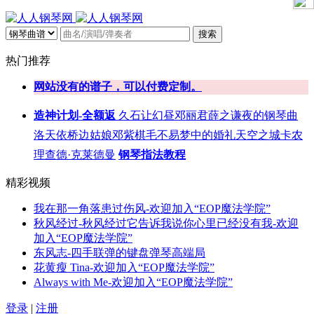
搜索
热门推荐
网站没有的谱子，可以付费定制。
造神计划-全额返
久石让
幻昼
邓丽君
薛之谦
夜的钢琴曲
洛天依
桥边姑娘
邓紫棋
毛不易
梦中的婚礼
天空之城
卡农
理查德·克莱德曼
钢琴指法教程
精彩视频
我在那一角落患过伤风-欢迎加入“EOP魔法学院”
秋风经过-秋风经过它告诉我说你心里已经没有我-欢迎
加入“EOP魔法学院”
东风志-四手联弹的键盘弹琴高端局
花黄瘦 Tina-欢迎加入“EOP魔法学院”
Always with Me-欢迎加入“EOP魔法学院”
登录
|
注册