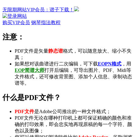
无限期网站VIP会员：谱子下载！
购买VIP会员
钢琴指法教程
注意：
PDF文件是矢量
静态谱
格式，可以随意放大、缩小不失
真；
如果想对该曲谱进行二次编辑，可下载
EOPN格式
，用
EOP简谱大师
打开后编辑，可导出
图片
、
PDF
、
Midi
等
文件格式，还可修改背景图、添加个人信息、录制
动态
谱
等。
什么是PDF文件？
PDF文件
是Adobe公司推出的一种文件格式；
PDF文件无论在哪种打印机上都可保证精确的颜色和准
确的打印效果，即会忠实地再现原稿的每一个字符、颜
色以及图像；