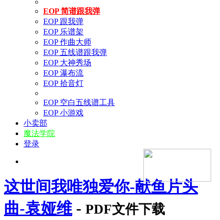
EOP 简谱跟我弹
EOP 跟我弹
EOP 乐谱架
EOP 作曲大师
EOP 五线谱跟我弹
EOP 大神秀场
EOP 瀑布流
EOP 拾音灯
EOP 空白五线谱工具
EOP 小游戏
小卖部
魔法学院
登录
这世间我唯独爱你-献鱼片头
曲-袁娅维
-
PDF文件下载