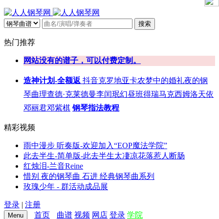
搜索
热门推荐
网站没有的谱子，可以付费定制。
造神计划-全额返
抖音
克罗地亚
卡农
梦中的婚礼
夜的钢
琴曲
理查德·克莱德曼
李闰珉
幻昼
班得瑞
马克西姆
洛天依
邓丽君
邓紫棋
钢琴指法教程
精彩视频
雨中漫步 听奏版-欢迎加入“EOP魔法学院”
此去半生-简单版-此去半生太凄凉花落惹人断肠
红烛泪-兰音Reine
惜别 夜的钢琴曲 石进 经典钢琴曲系列
玫瑰少年 - 群活动成品展
登录
|
注册
首页
曲谱
视频
网店
登录
学院
Menu