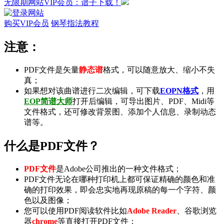
无限期网站VIP会员：谱子下载！
购买VIP会员
钢琴指法教程
注意：
PDF文件是矢量
静态谱
格式，可以随意放大、缩小不失
真；
如果想对该曲谱进行二次编辑，可下载
EOPN格式
，用
EOP简谱大师
打开后编辑，可导出
图片
、
PDF
、
Midi
等
文件格式，还可修改背景图、添加个人信息、录制
动态
谱
等。
什么是PDF文件？
PDF文件
是Adobe公司推出的一种文件格式；
PDF文件无论在哪种打印机上都可保证精确的颜色和准
确的打印效果，即会忠实地再现原稿的每一个字符、颜
色以及图像；
您可以使用PDF阅读软件比如
Adobe Reader
、谷歌浏览
器
chrome
等直接打开PDF文件；